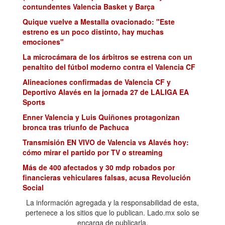
contundentes Valencia Basket y Barça
Quique vuelve a Mestalla ovacionado: "Este
estreno es un poco distinto, hay muchas
emociones"
La microcámara de los árbitros se estrena con un
penaltito del fútbol moderno contra el Valencia CF
Alineaciones confirmadas de Valencia CF y
Deportivo Alavés en la jornada 27 de LALIGA EA
Sports
Enner Valencia y Luis Quiñones protagonizan
bronca tras triunfo de Pachuca
Transmisión EN VIVO de Valencia vs Alavés hoy:
cómo mirar el partido por TV o streaming
Más de 400 afectados y 30 mdp robados por
financieras vehiculares falsas, acusa Revolución
Social
Carlos Corberán: "Stole Dimitrievski nos ha dado
La información agregada y la responsabilidad de esta,
tres puntos hoy"
pertenece a los sitios que lo publican. Lado.mx solo se
encarga de publicarla.