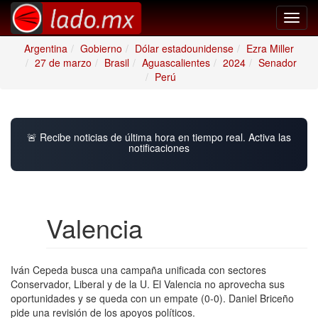
Toggl
navig
Argentina
Gobierno
Dólar estadounidense
Ezra Miller
27 de marzo
Brasil
Aguascalientes
2024
Senador
Perú
🚨 Recibe noticias de última hora en tiempo real. Activa las
notificaciones
Valencia
Iván Cepeda busca una campaña unificada con sectores
Conservador, Liberal y de la U. El Valencia no aprovecha sus
oportunidades y se queda con un empate (0-0). Daniel Briceño
pide una revisión de los apoyos políticos.