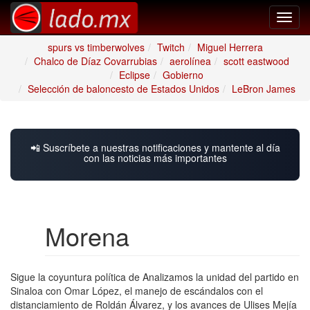
Toggl
navig
spurs vs timberwolves
Twitch
Miguel Herrera
Chalco de Díaz Covarrubias
aerolínea
scott eastwood
Eclipse
Gobierno
Selección de baloncesto de Estados Unidos
LeBron James
📲 Suscríbete a nuestras notificaciones y mantente al día
con las noticias más importantes
Morena
Sigue la coyuntura política de Analizamos la unidad del partido en
Sinaloa con Omar López, el manejo de escándalos con el
distanciamiento de Roldán Álvarez, y los avances de Ulises Mejía