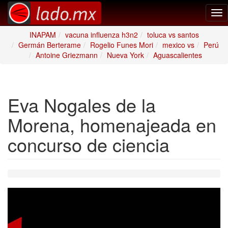
Tog
nav
INAPAM
vacuna influenza h3n2
toluca vs santos
Germán Berterame
Rogelio Funes Mori
mexico vs
Perú
Antoine Griezmann
Nueva York
Aguascalientes
Eva Nogales de la
Morena, homenajeada en
concurso de ciencia