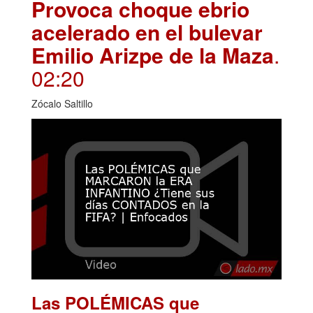
Provoca choque ebrio
acelerado en el bulevar
Emilio Arizpe de la Maza
.
02:20
Zócalo Saltillo
Las POLÉMICAS que