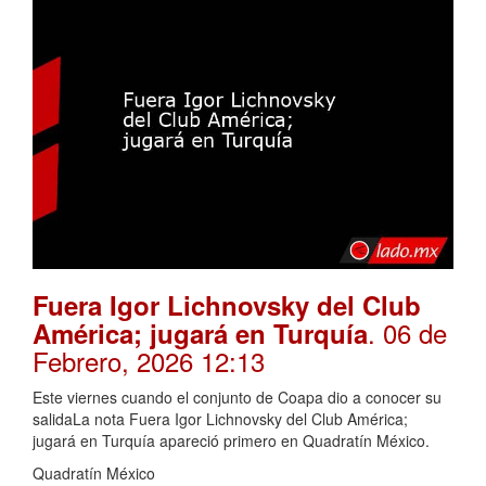
Fuera Igor Lichnovsky del Club
. 06 de
América; jugará en Turquía
Febrero, 2026 12:13
Este viernes cuando el conjunto de Coapa dio a conocer su
salidaLa nota Fuera Igor Lichnovsky del Club América;
jugará en Turquía apareció primero en Quadratín México.
Quadratín México