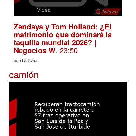
Zendaya y Tom Holland: ¿El
matrimonio que dominará la
taquilla mundial 2026? |
. 23:50
Negocios W
adn Noticias
camión