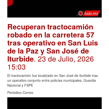
Recuperan tractocamión
robado en la carretera 57
tras operativo en San Luis
de la Paz y San José de
Iturbide
. 23 de Julio, 2026
15:03
El tractocamión fue localizado en San José de Iturbide tras
un operativo conjunto entre policías municipales, Guardia
Nacional y FSPE
Periódico Correo