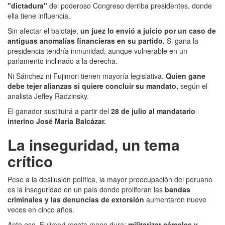
"dictadura"
del poderoso Congreso derriba presidentes, donde
ella tiene influencia.
Sin afectar el balotaje,
un juez lo envió a juicio por un caso de
antiguas anomalías financieras en su partido.
Si gana la
presidencia tendría inmunidad, aunque vulnerable en un
parlamento inclinado a la derecha.
Ni Sánchez ni Fujimori tienen mayoría legislativa.
Quien gane
debe tejer alianzas si quiere concluir su mandato,
según el
analista Jeffey Radzinsky.
El ganador sustituirá a partir del
28 de julio al mandatario
interino José María Balcázar.
La inseguridad, un tema
crítico
Pese a la desilusión política, la mayor preocupación del peruano
es la inseguridad en un país donde proliferan las
bandas
criminales y las denuncias de extorsión
aumentaron nueve
veces en cinco años.
Ante eso, Fujimori receta mano dura:
militarizar cárceles y