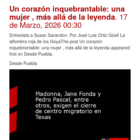
Un corazón inquebrantable: una
. 17
mujer , más allá de la leyenda
de Marzo, 2026 00:30
Entrevista a Susan Sarandon. Por José Luis Ortiz Güell La
alfombra roja de los GoyaThe post Un corazón
inquebrantable: una mujer , más allá de la leyenda appeared
first on Desde Puebla.
Desde Puebla