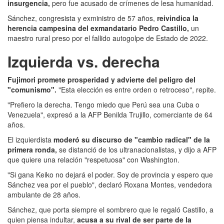
insurgencia,
pero fue acusado de crímenes de lesa humanidad.
Sánchez, congresista y exministro de 57 años,
reivindica la
herencia campesina del exmandatario Pedro Castillo,
un
maestro rural preso por el fallido autogolpe de Estado de 2022.
Izquierda vs. derecha
Fujimori promete prosperidad y advierte del peligro del
"comunismo".
"Esta elección es entre orden o retroceso", repite.
"Prefiero la derecha. Tengo miedo que Perú sea una Cuba o
Venezuela", expresó a la AFP Benilda Trujillo, comerciante de 64
años.
El izquierdista
moderó su discurso de "cambio radical" de la
primera ronda,
se distanció de los ultranacionalistas, y dijo a AFP
que quiere una relación "respetuosa" con Washington.
"Si gana Keiko no dejará el poder. Soy de provincia y espero que
Sánchez vea por el pueblo", declaró Roxana Montes, vendedora
ambulante de 28 años.
Sánchez, que porta siempre el sombrero que le regaló Castillo, a
quien piensa indultar,
acusa a su rival de ser parte de la