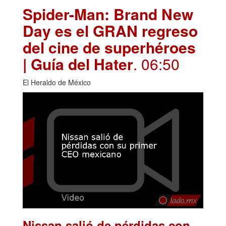
Spider-Man: Brand New
Day es el GRAN regreso
del cine de superhéroes
| Guía del Hater
. 06:50
El Heraldo de México
Nissan salió de pérdidas con