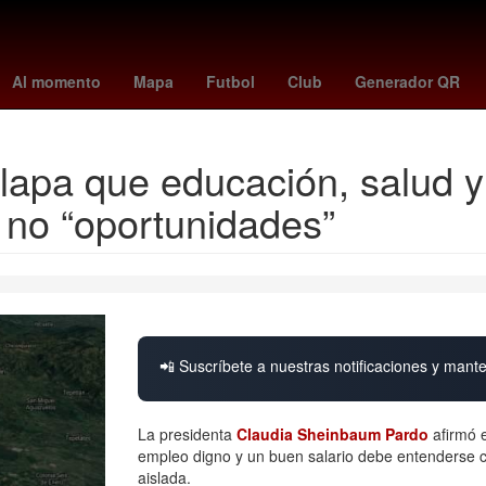
s
chucky lozano
caracol en vivo
biometría
new york city fc
P
Al momento
Mapa
Futbol
Club
Generador QR
apa que educación, salud y
 no “oportunidades”
📲 Suscríbete a nuestras notificaciones y mante
La presidenta
Claudia Sheinbaum Pardo
afirmó 
empleo digno y un buen salario debe entenderse 
aislada.