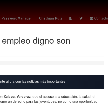
ropiedad privada
gideon mensah
america hoy
PasswordManager
Cristhian Ruiz
Contacto
 empleo digno son
nte al día con las noticias más importantes
en
Xalapa, Veracruz
, que el acceso a la educación, la salud, el
como un derecho para las juventudes, no como una oportunidad