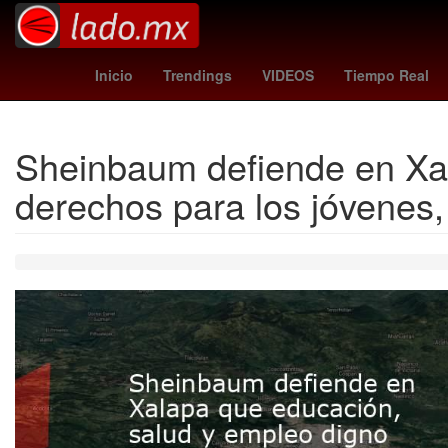
jefferson lerma
grecia quiroz
Rockstar Game
Inicio
Trendings
VIDEOS
Tiempo Real
Sheinbaum defiende en Xal
derechos para los jóvenes,