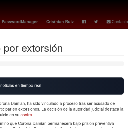
omande
Luisa María Alcalde Luján
Gobierno
PasswordManager
Cristhian Ruiz
Contacto
 por extorsión
noticias en tiempo real
rona Damián, ha sido vinculado a proceso tras ser acusado de
cipar en extorsiones. La decisión de la autoridad judicial destaca la
juicio en su
contra
.
erminó que Corona Damián permanecerá bajo prisión preventiva