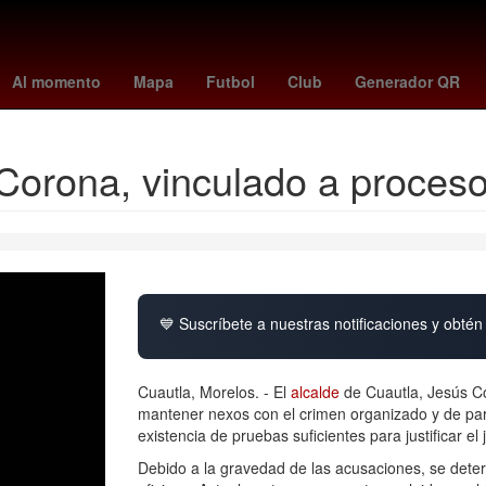
samú costa
Zinedine Zidane
edad de messi
noruega fc
di
Al momento
Mapa
Futbol
Club
Generador QR
Corona, vinculado a proceso
💙 Suscríbete a nuestras notificaciones y obtén 
Cuautla, Morelos. - El
alcalde
de Cuautla, Jesús Co
mantener nexos con el crimen organizado y de parti
existencia de pruebas suficientes para justificar el 
Debido a la gravedad de las acusaciones, se det