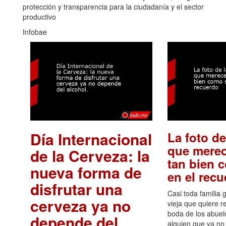
protección y transparencia para la ciudadanía y el sector
productivo
Infobae
Día Internacional
La foto de
que merec
de la Cerveza: la
tan bien 
nueva forma de
en el rec
disfrutar una
Casi toda familia 
cerveza ya no
vieja que quiere re
boda de los abuelo
depende del
alguien que ya no 