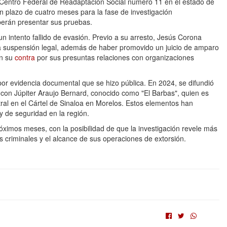
l Centro Federal de Readaptación Social número 11 en el estado de
un plazo de cuatro meses para la fase de investigación
berán presentar sus pruebas.
un intento fallido de evasión. Previo a su arresto, Jesús Corona
o una suspensión legal, además de haber promovido un juicio de amparo
en su
contra
por sus presuntas relaciones con organizaciones
por evidencia documental que se hizo pública. En 2024, se difundió
con Júpiter Araujo Bernard, conocido como "El Barbas", quien es
ral en el Cártel de Sinaloa en Morelos. Estos elementos han
a y de seguridad en la región.
óximos meses, con la posibilidad de que la investigación revele más
os criminales y el alcance de sus operaciones de extorsión.