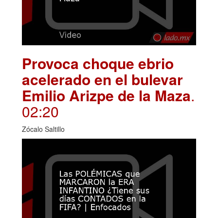
Provoca choque ebrio
acelerado en el bulevar
Emilio Arizpe de la Maza
.
02:20
Zócalo Saltillo