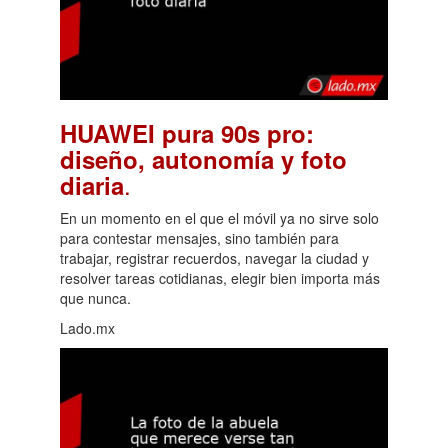
HUAWEI pura 90s pro:
diseño, autonomía y foto
.
diaria
En un momento en el que el móvil ya no sirve solo
para contestar mensajes, sino también para
trabajar, registrar recuerdos, navegar la ciudad y
resolver tareas cotidianas, elegir bien importa más
que nunca.
Lado.mx