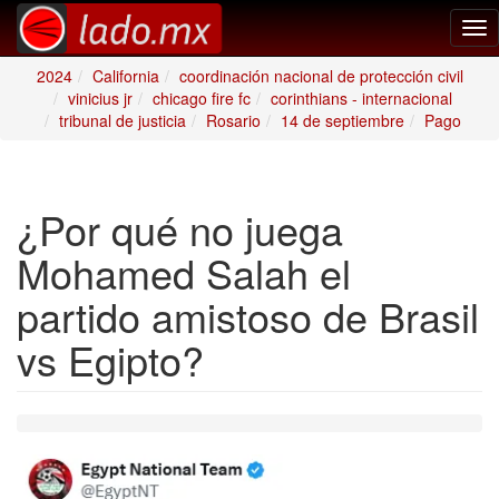
Tog
nav
2024
California
coordinación nacional de protección civil
vinicius jr
chicago fire fc
corinthians - internacional
tribunal de justicia
Rosario
14 de septiembre
Pago
¿Por qué no juega
Mohamed Salah el
partido amistoso de Brasil
vs Egipto?