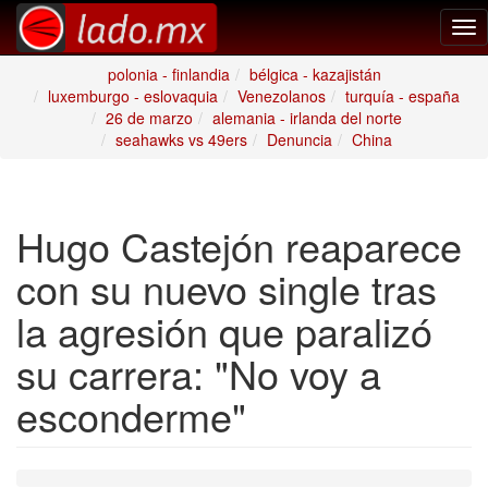
Tog
nav
polonia - finlandia
bélgica - kazajistán
luxemburgo - eslovaquia
Venezolanos
turquía - españa
26 de marzo
alemania - irlanda del norte
seahawks vs 49ers
Denuncia
China
Hugo Castejón reaparece
con su nuevo single tras
la agresión que paralizó
su carrera: "No voy a
esconderme"