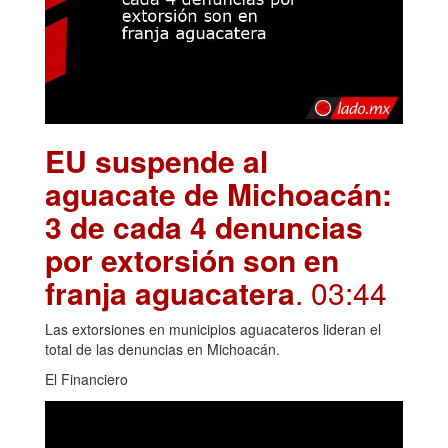
EU suspende al
aguacate de Michoacán:
3 de cada 4 denuncias
por extorsión son en
franja aguacatera
. 03:44
Las extorsiones en municipios aguacateros lideran el
total de las denuncias en Michoacán.
El Financiero