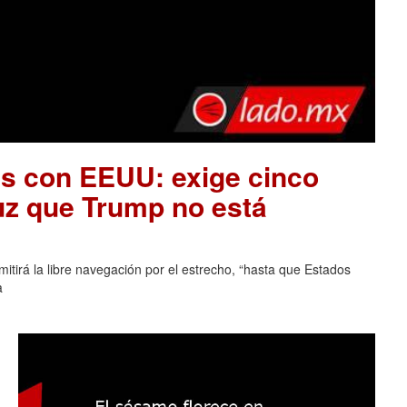
es con EEUU: exige cinco
uz que Trump no está
tirá la libre navegación por el estrecho, “hasta que Estados
a