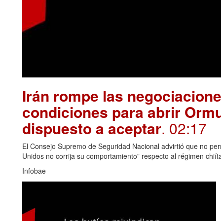
Irán rompe las negociacion
condiciones para abrir Orm
dispuesto a aceptar
. 02:17
El Consejo Supremo de Seguridad Nacional advirtió que no permi
Unidos no corrija su comportamiento” respecto al régimen chiít
Infobae