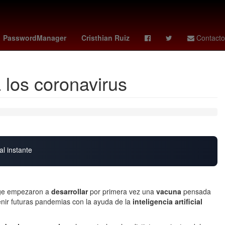
as femenil
sparta rotterdam - feyenoord
celtics
Elliot Page
PasswordManager
Cristhian Ruiz
Contacto
 los coronavirus
al instante
dge empezaron a
desarrollar
por primera vez una
vacuna
pensada
enir futuras pandemias con la ayuda de la
inteligencia artificial