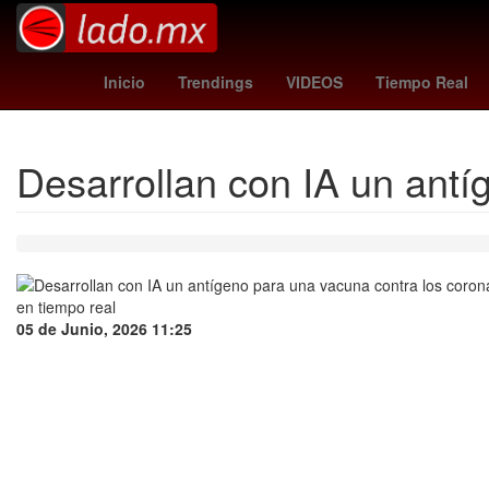
clima nuevo laredo
botafogo - fluminense
Victor Guzmán
Inicio
Trendings
VIDEOS
Tiempo Real
Desarrollan con IA un antí
05 de Junio, 2026 11:25