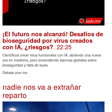
¡El futuro nos alcanzó! Desafíos de
bioseguridad por virus creados
. 22:25
con IA, ¿riesgos?
Científicos crean virus funcionales con IA, abriendo una nueva
era en medicina, pero encendiendo alarmas globales sobre
bioseguridad y falta de leyes.
Debate.com.mx
nadie nos va a extrañar
reparto