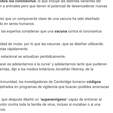
odos los coronavirus
, lo que incluye las distintas variantes del
n a animales pero que tienen el potencial de desencadenar nuevas
 vez que un componente clave de una vacuna ha sido diseñado
ado en seres humanos.
, los expertos consideran que una
vacuna
contra el coronavirus
cidad de mutar, por lo que las vacunas -que se diseñan utilizando
etas rápidamente.
 estacional se actualizan periódicamente.
cer es adelantarnos a la curva” y adelantarnos tanto que pudieran
emias, dijo a los medios británicos Jonathan Heeney, de la
ar inmunidad, los investigadores de Cambridge tomaron
códigos
istrados en programas de vigilancia que buscan posibles amenazas
, que después diseñó un “
superantígeno
” capaz de entrenar al
ión contra toda la familia de virus, incluso si mutaban o si una
nos.