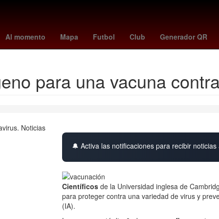
Jorge Rodríguez
américa - cruz azul
tudn en vivo
necaxa vs pum
Al momento
Mapa
Futbol
Club
Generador QR
geno para una vacuna contra
🔔 Activa las notificaciones para recibir noticias 
Científicos
de la Universidad inglesa de Cambri
para proteger contra una variedad de virus y prev
(IA).