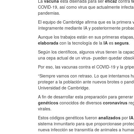
La
vacuna
está diseñada para ser
eficaz
contra
t
COVID-19, así como virus que actualmente infecta
pandemias.
El equipo de Cambridge afirma que es la primera
íntegramente mediante IA y posteriormente prob
Aunque los trabajos están en sus primeras etapas
elaborada
con la tecnología de la
IA
es
segura
.
Según los científicos, algunos virus tienen la capa
una cepa actual de un virus- pueden quedar obsol
Por eso, las vacunas contra el COVID-19 y la gripe
“Siempre vamos con retraso. Lo que intentamos ha
proteger a la población ante nuevos brotes o pand
Universidad de Cambridge.
A fin de desarrollar esta preparación para gener
genéticos
conocidos de diversos
coronavirus
reg
virales.
Estos códigos genéticos fueron
analizados
por
IA
sistema inmunitario para que proporcionase protecc
nueva infección se transmitía de animales a huma