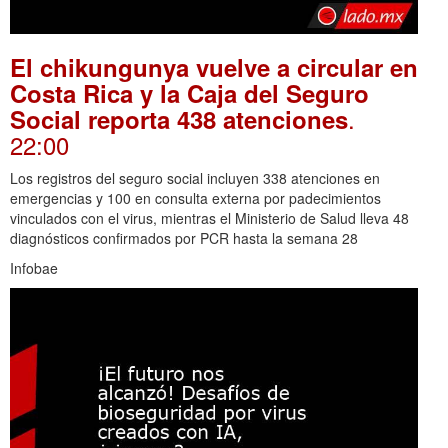
El chikungunya vuelve a circular en
Costa Rica y la Caja del Seguro
.
Social reporta 438 atenciones
22:00
Los registros del seguro social incluyen 338 atenciones en
emergencias y 100 en consulta externa por padecimientos
vinculados con el virus, mientras el Ministerio de Salud lleva 48
diagnósticos confirmados por PCR hasta la semana 28
Infobae