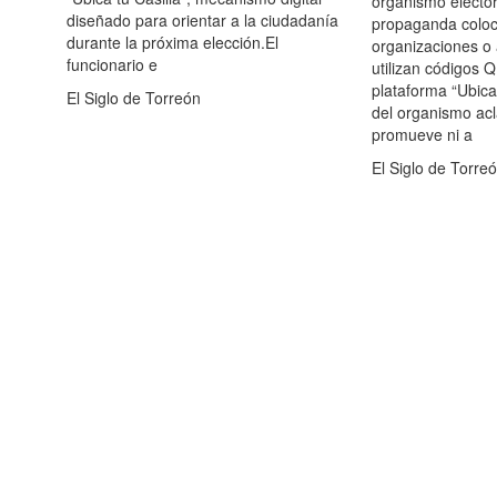
organismo elector
diseñado para orientar a la ciudadanía
propaganda colo
durante la próxima elección.El
organizaciones o 
funcionario e
utilizan códigos 
plataforma “Ubica t
El Siglo de Torreón
del organismo acl
promueve ni a
El Siglo de Torre