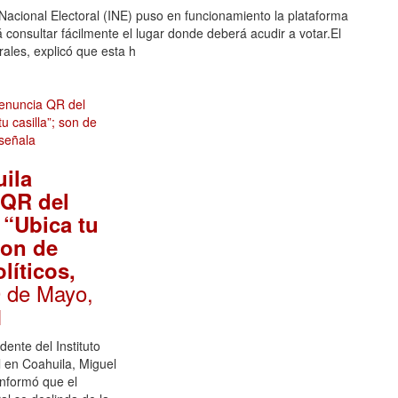
to Nacional Electoral (INE) puso en funcionamiento la plataforma
rá consultar fácilmente el lugar donde deberá acudir a votar.El
rales, explicó que esta h
ila
 QR del
“Ubica tu
son de
líticos,
0 de Mayo,
1
dente del Instituto
l en Coahuila, Miguel
informó que el