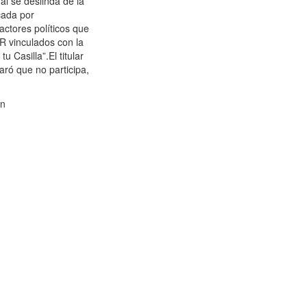
al se deslinda de la
cada por
actores políticos que
QR vinculados con la
u Casilla”.El titular
aró que no participa,
ón