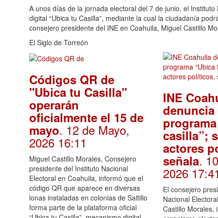
A unos días de la jornada electoral del 7 de junio, el Institu
digital “Ubica tu Casilla”, mediante la cual la ciudadanía pod
consejero presidente del INE en Coahuila, Miguel Castillo Mo
El Siglo de Torreón
Códigos QR de
"Ubica tu Casilla"
INE Coahu
operarán
denuncia
oficialmente el 15 de
programa 
. 12 de Mayo,
mayo
casilla”; 
2026 16:11
actores po
. 1
señala
Miguel Castillo Morales, Consejero
presidente del Instituto Nacional
2026 17:4
Electoral en Coahuila, informó que el
código QR que aparece en diversas
El consejero presi
lonas instaladas en colonias de Saltillo
Nacional Electora
forma parte de la plataforma oficial
Castillo Morales, 
“Ubica tu Casilla”, mecanismo digital