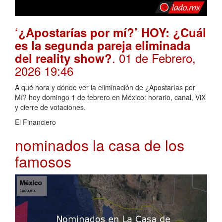
‘¿Apostarías por mí?’ HOY: ¿Cuál
es la segunda pareja eliminada
. 01 de Febrero,
del reality show?
2026 19:46
A qué hora y dónde ver la eliminación de ¿Apostarías por
Mí? hoy domingo 1 de febrero en México: horario, canal, ViX
y cierre de votaciones.
El Financiero
nominados la casa de los
famosos