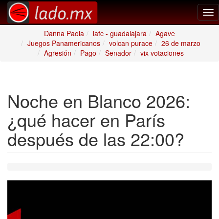
Tog
nav
Danna Paola
lafc - guadalajara
Agave
Juegos Panamericanos
volcan purace
26 de marzo
Agresión
Pago
Senador
vix votaciones
Noche en Blanco 2026:
¿qué hacer en París
después de las 22:00?