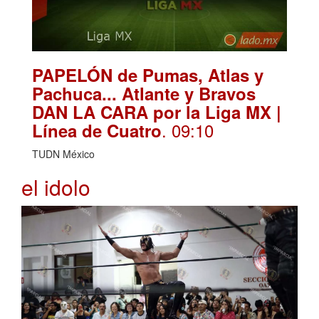
PAPELÓN de Pumas, Atlas y
Pachuca... Atlante y Bravos
DAN LA CARA por la Liga MX |
. 09:10
Línea de Cuatro
TUDN México
el idolo