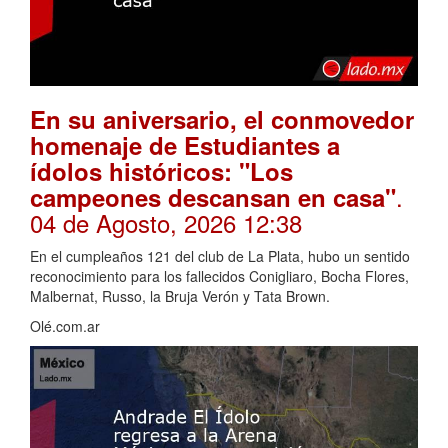
En su aniversario, el conmovedor
homenaje de Estudiantes a
ídolos históricos: "Los
.
campeones descansan en casa"
04 de Agosto, 2026 12:38
En el cumpleaños 121 del club de La Plata, hubo un sentido
reconocimiento para los fallecidos Conigliaro, Bocha Flores,
Malbernat, Russo, la Bruja Verón y Tata Brown.
Olé.com.ar