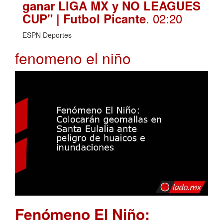
ganar LIGA MX y NO LEAGUES
. 02:20
CUP" | Futbol Picante
ESPN Deportes
fenomeno el niño
Fenómeno El Niño: