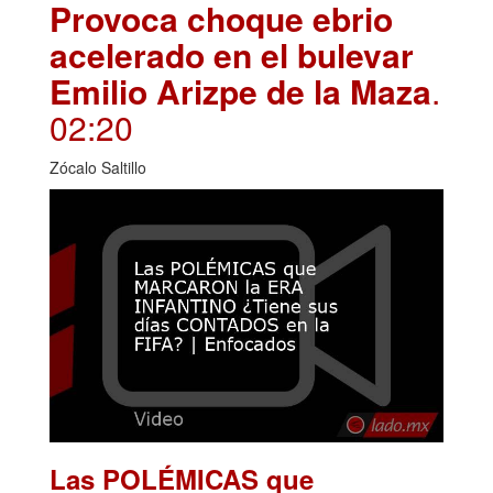
Provoca choque ebrio
acelerado en el bulevar
Emilio Arizpe de la Maza
.
02:20
Zócalo Saltillo
Las POLÉMICAS que