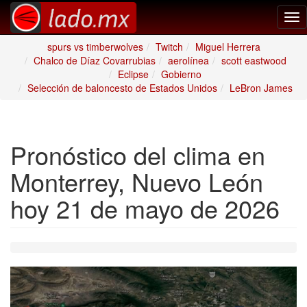
Tog
nav
spurs vs timberwolves
Twitch
Miguel Herrera
Chalco de Díaz Covarrubias
aerolínea
scott eastwood
Eclipse
Gobierno
Selección de baloncesto de Estados Unidos
LeBron James
Pronóstico del clima en
Monterrey, Nuevo León
hoy 21 de mayo de 2026