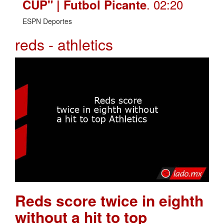
. 02:20
CUP" | Futbol Picante
ESPN Deportes
reds - athletics
Reds score twice in eighth
without a hit to top