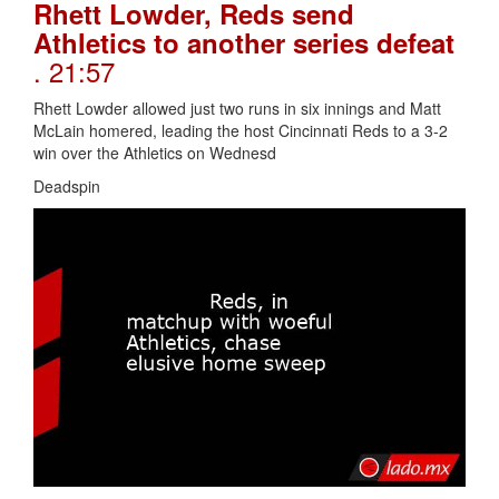
Rhett Lowder, Reds send
Athletics to another series defeat
. 21:57
Rhett Lowder allowed just two runs in six innings and Matt
McLain homered, leading the host Cincinnati Reds to a 3-2
win over the Athletics on Wednesd
Deadspin