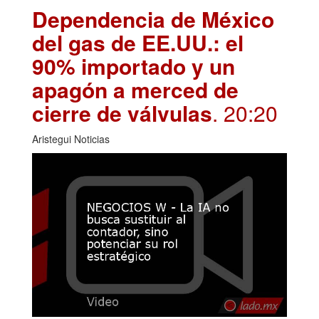
Dependencia de México
del gas de EE.UU.: el
90% importado y un
apagón a merced de
cierre de válvulas
. 20:20
Aristegui Noticias