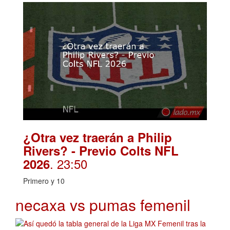
¿Otra vez traerán a Philip
Rivers? - Previo Colts NFL
. 23:50
2026
Primero y 10
necaxa vs pumas femenil