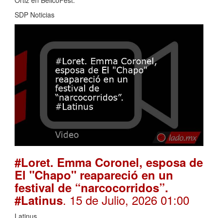
Ortiz en BelicoFest.
SDP Noticias
#Loret. Emma Coronel, esposa de
El "Chapo" reapareció en un
festival de “narcocorridos”.
. 15 de Julio, 2026 01:00
#Latinus
Latinus