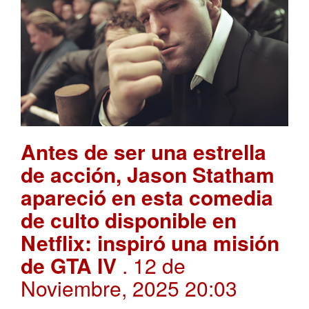
Antes de ser una estrella
de acción, Jason Statham
apareció en esta comedia
de culto disponible en
Netflix: inspiró una misión
de GTA IV
. 12 de
Noviembre, 2025 20:03