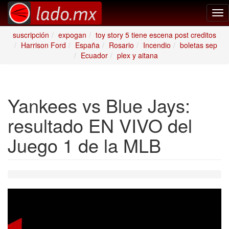
Tog
nav
suscripción
expogan
toy story 5 tiene escena post creditos
Harrison Ford
España
Rosario
Incendio
boletas sep
Ecuador
plex y aitana
Yankees vs Blue Jays:
resultado EN VIVO del
Juego 1 de la MLB