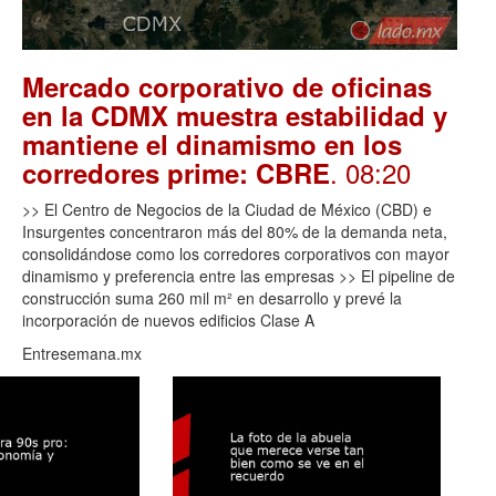
Mercado corporativo de oficinas
en la CDMX muestra estabilidad y
mantiene el dinamismo en los
. 08:20
corredores prime: CBRE
>> El Centro de Negocios de la Ciudad de México (CBD) e
Insurgentes concentraron más del 80% de la demanda neta,
consolidándose como los corredores corporativos con mayor
dinamismo y preferencia entre las empresas >> El pipeline de
construcción suma 260 mil m² en desarrollo y prevé la
incorporación de nuevos edificios Clase A
Entresemana.mx