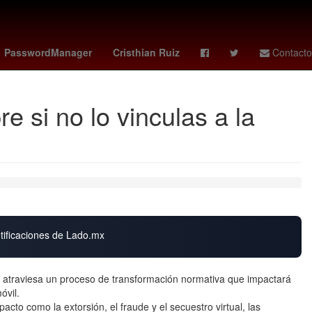
enezolanos
Colombia
christian ebere
PasswordManager
Cristhian Ruiz
Contacto
 si no lo vinculas a la
otificaciones de Lado.mx
 atraviesa un proceso de transformación normativa que impactará
óvil.
pacto como la extorsión, el fraude y el secuestro virtual, las