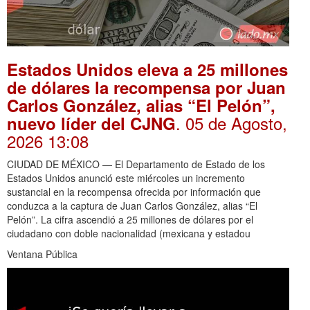
Estados Unidos eleva a 25 millones
de dólares la recompensa por Juan
Carlos González, alias “El Pelón”,
. 05 de Agosto,
nuevo líder del CJNG
2026 13:08
CIUDAD DE MÉXICO — El Departamento de Estado de los
Estados Unidos anunció este miércoles un incremento
sustancial en la recompensa ofrecida por información que
conduzca a la captura de Juan Carlos González, alias “El
Pelón”. La cifra ascendió a 25 millones de dólares por el
ciudadano con doble nacionalidad (mexicana y estadou
Ventana Pública