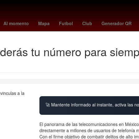
ú
Dólar estadounidense
China
nacionalidad estadounidense
V
Al momento
Mapa
Futbol
Club
Generador QR
derás tu número para siempre
🚀 Mantente informado al instante, activa las n
El panorama de las telecomunicaciones en México
directamente a millones de usuarios de telefonía m
Con el firme objetivo de combatir delitos de alto im