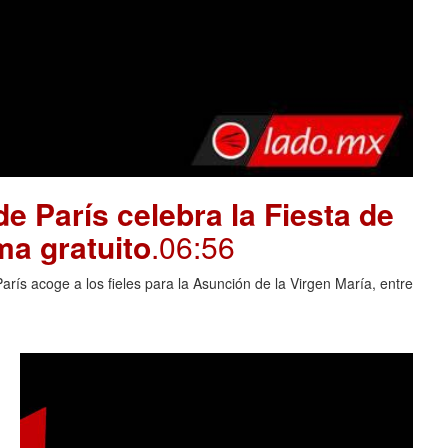
e París celebra la Fiesta de
ma gratuito
.06:56
rís acoge a los fieles para la Asunción de la Virgen María, entre