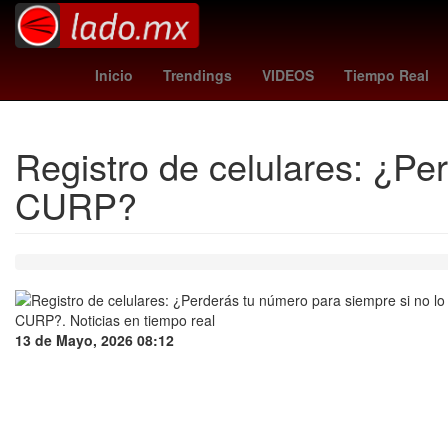
Valor
toluca vs santos
Rosario
Per
Inicio
Trendings
VIDEOS
Tiempo Real
Registro de celulares: ¿Per
CURP?
13 de Mayo, 2026 08:12