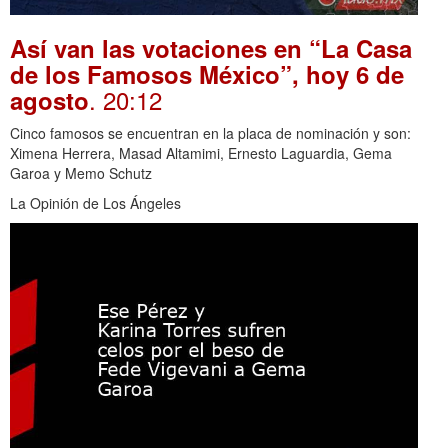
Así van las votaciones en “La Casa
de los Famosos México”, hoy 6 de
. 20:12
agosto
Cinco famosos se encuentran en la placa de nominación y son:
Ximena Herrera, Masad Altamimi, Ernesto Laguardia, Gema
Garoa y Memo Schutz
La Opinión de Los Ángeles