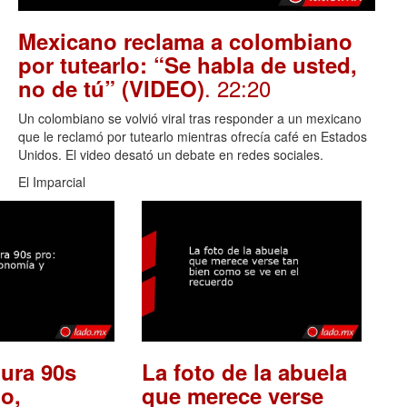
Mexicano reclama a colombiano
por tutearlo: “Se habla de usted,
. 22:20
no de tú” (VIDEO)
Un colombiano se volvió viral tras responder a un mexicano
que le reclamó por tutearlo mientras ofrecía café en Estados
Unidos. El video desató un debate en redes sociales.
El Imparcial
ura 90s
La foto de la abuela
o,
que merece verse