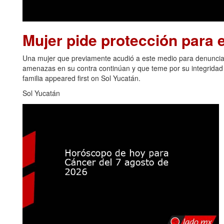
Mujer pide protección para el
Una mujer que previamente acudió a este medio para denunciar
amenazas en su contra continúan y que teme por su integridad y
familia appeared first on Sol Yucatán.
Sol Yucatán