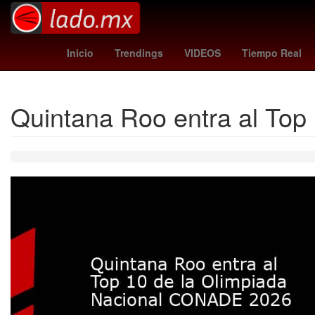
coby white
Golden State Warriors
Hul
Inicio
Trendings
VIDEOS
Tiempo Real
Quintana Roo entra al To