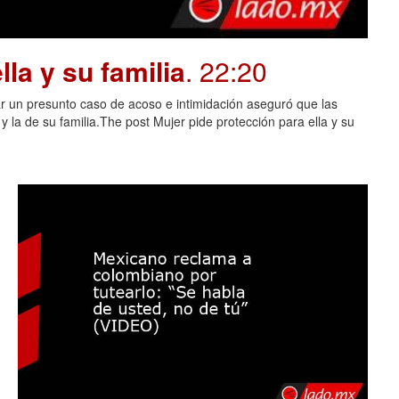
la y su familia
. 22:20
 un presunto caso de acoso e intimidación aseguró que las
 la de su familia.The post Mujer pide protección para ella y su