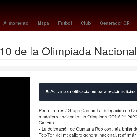
u
China
bryan cranston
cyclospora
Nueva York
American Ho
Al momento
Mapa
Futbol
Club
Generador QR
p 10 de la Olimpiada Nacio
🔔 Activa las notificaciones para recibir noticias 
Pedro Torres / Grupo Cantón La delegación de Qui
medallero nacional en la Olimpiada CONADE 2026
Cancún.
- La delegación de Quintana Roo continúa brillan
Top-Ten del medallero general nacional, reafirmá