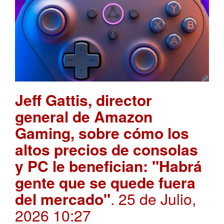
Jeff Gattis, director
general de Amazon
Gaming, sobre cómo los
altos precios de consolas
y PC le benefician: "Habrá
gente que se quede fuera
del mercado"
. 25 de Julio,
2026 10:27