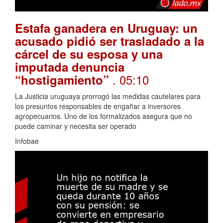
Estafa ganadera en Uruguay: un
acusado pidió ser trasladado a la
cárcel de su esposa y una
imputada denuncia
. 05:10
“hostigamiento”
La Justicia uruguaya prorrogó las medidas cautelares para
los presuntos responsables de engañar a inversores
agropecuarios. Uno de los formalizados asegura que no
puede caminar y necesita ser operado
Infobae