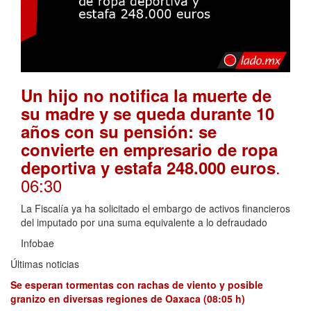
Un hijo no notifica la muerte de
su madre y se queda durante 10
años con su pensión: se
convierte en empresario de ropa
.
deportiva y estafa 248.000 euros
06:30
La Fiscalía ya ha solicitado el embargo de activos financieros
del imputado por una suma equivalente a lo defraudado
Infobae
Últimas noticias
Se esperan tormentas con rachas de viento y posible
granizo en diversas regiones de Oaxaca (08:05 h)