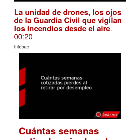
La unidad de drones, los ojos
de la Guardia Civil que vigilan
.
los incendios desde el aire
00:20
Infobae
Cuántas semanas