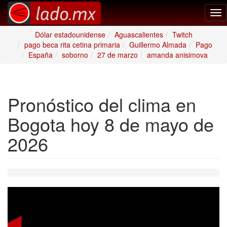
Tog
nav
Dólar estadounidense
Aguascalientes
Twitch
pago beca rita cetina primaria
Guillermo Almada
Pago
España
soborno
27 de marzo
amanda anisimova
Pronóstico del clima en
Bogota hoy 8 de mayo de
2026