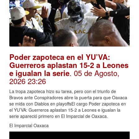
Poder zapoteca en el YU’VA:
Guerreros aplastan 15-2 a Leones
. 05 de Agosto,
e igualan la serie
2026 23:26
La tropa zapoteca hizo su tarea, pero con el triunfo de
Bravos ante Conspiradores abre la puerta para que Oaxaca
se mida con Diablos en playoffsEl cargo Poder zapoteca en
el YU’VA: Guerreros aplastan 15-2 a Leones e igualan la
serie apareció primero en El Imparcial de Oaxaca.
El Imparcial Oaxaca