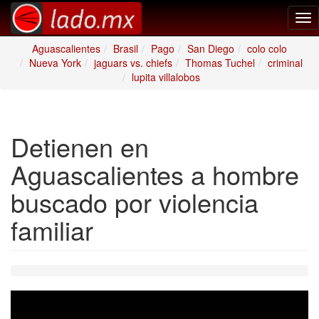
Tog
nav
Aguascalientes
Brasil
Pago
San Diego
colo colo
Nueva York
jaguars vs. chiefs
Thomas Tuchel
criminal
lupita villalobos
Detienen en
Aguascalientes a hombre
buscado por violencia
familiar