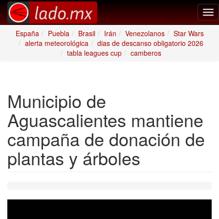
Tog
nav
España
Puebla
Brasil
Irán
Venezolanos
Star Wars
alerta meteorológica
dias de descanso obligatorio 2026
tabla leagues cup
camberos
Municipio de
Aguascalientes mantiene
campaña de donación de
plantas y árboles