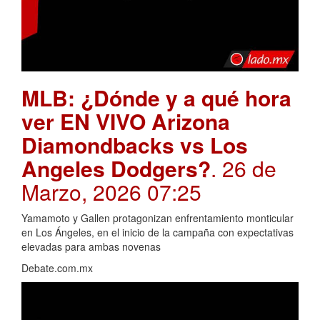
MLB: ¿Dónde y a qué hora
ver EN VIVO Arizona
Diamondbacks vs Los
Angeles Dodgers?
. 26 de
Marzo, 2026 07:25
Yamamoto y Gallen protagonizan enfrentamiento monticular
en Los Ángeles, en el inicio de la campaña con expectativas
elevadas para ambas novenas
Debate.com.mx