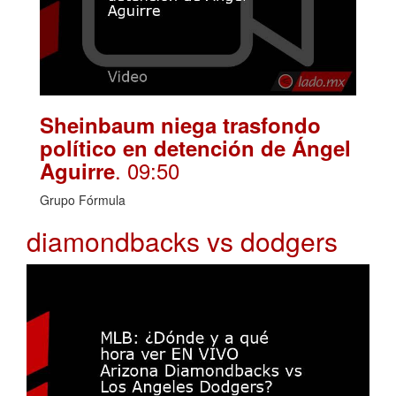
Sheinbaum niega trasfondo
político en detención de Ángel
. 09:50
Aguirre
Grupo Fórmula
diamondbacks vs dodgers