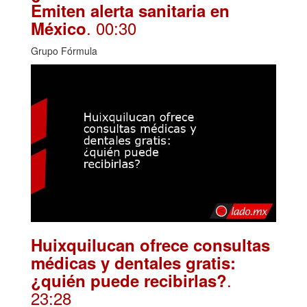
Emiten alerta sanitaria en
. 00:30
México
Grupo Fórmula
Huixquilucan ofrece consultas
médicas y dentales gratis:
.
¿quién puede recibirlas?
23:28