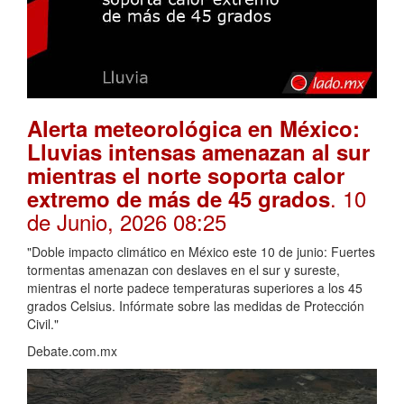
Alerta meteorológica en México:
Lluvias intensas amenazan al sur
mientras el norte soporta calor
. 10
extremo de más de 45 grados
de Junio, 2026 08:25
"Doble impacto climático en México este 10 de junio: Fuertes
tormentas amenazan con deslaves en el sur y sureste,
mientras el norte padece temperaturas superiores a los 45
grados Celsius. Infórmate sobre las medidas de Protección
Civil."
Debate.com.mx