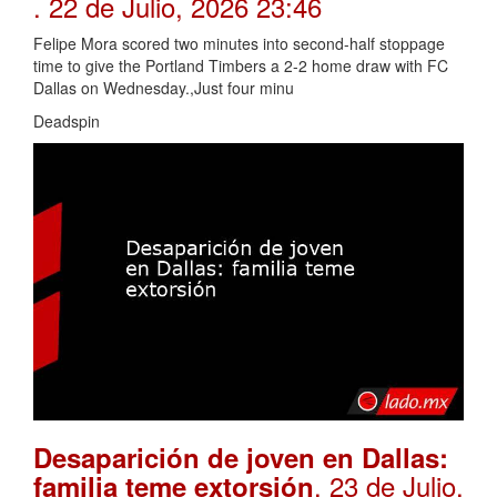
. 22 de Julio, 2026 23:46
Felipe Mora scored two minutes into second-half stoppage
time to give the Portland Timbers a 2-2 home draw with FC
Dallas on Wednesday.,Just four minu
Deadspin
Desaparición de joven en Dallas:
. 23 de Julio,
familia teme extorsión