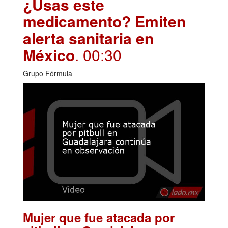
¿Usas este
medicamento? Emiten
alerta sanitaria en
México
. 00:30
Grupo Fórmula
Mujer que fue atacada por