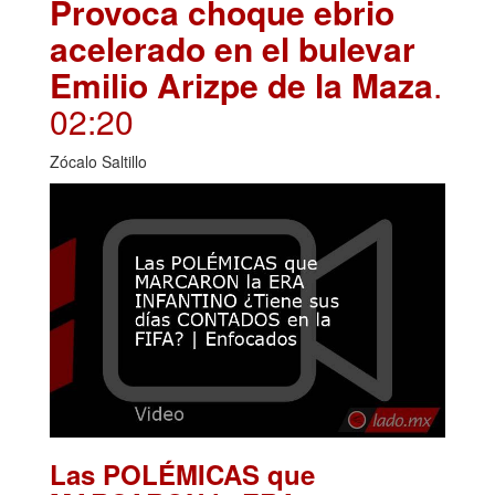
Provoca choque ebrio
acelerado en el bulevar
Emilio Arizpe de la Maza
.
02:20
Zócalo Saltillo
Las POLÉMICAS que