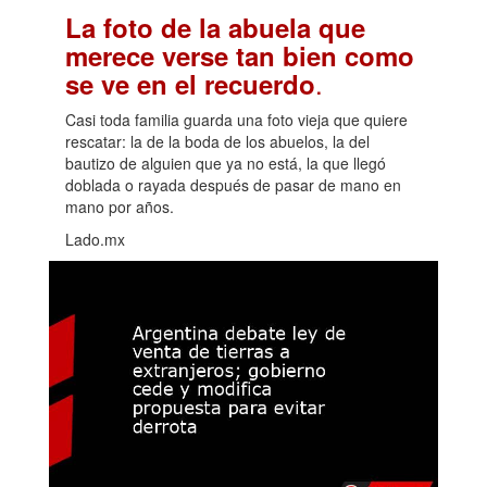
La foto de la abuela que
merece verse tan bien como
.
se ve en el recuerdo
Casi toda familia guarda una foto vieja que quiere
rescatar: la de la boda de los abuelos, la del
bautizo de alguien que ya no está, la que llegó
doblada o rayada después de pasar de mano en
mano por años.
Lado.mx