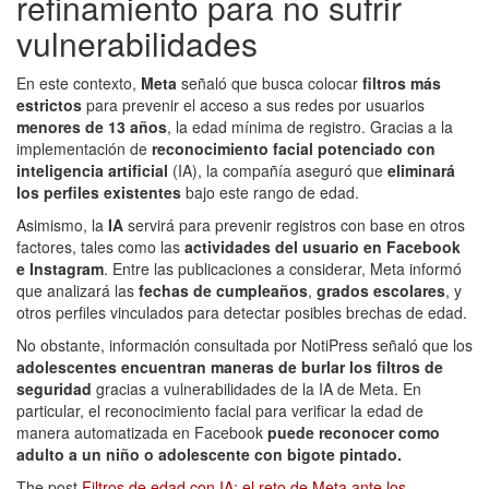
refinamiento para no sufrir
vulnerabilidades
En este contexto,
Meta
señaló que busca colocar
filtros más
estrictos
para prevenir el acceso a sus redes por usuarios
menores de 13 años
, la edad mínima de registro. Gracias a la
implementación de
reconocimiento facial potenciado con
inteligencia artificial
(IA), la compañía aseguró que
eliminará
los perfiles existentes
bajo este rango de edad.
Asimismo, la
IA
servirá para prevenir registros con base en otros
factores, tales como las
actividades del usuario en Facebook
e Instagram
. Entre las publicaciones a considerar, Meta informó
que analizará las
fechas de cumpleaños
,
grados escolares
, y
otros perfiles vinculados para detectar posibles brechas de edad.
No obstante, información consultada por NotiPress señaló que los
adolescentes encuentran maneras de burlar los filtros de
seguridad
gracias a vulnerabilidades de la IA de Meta. En
particular, el reconocimiento facial para verificar la edad de
manera automatizada en Facebook
puede reconocer como
adulto a un niño o adolescente con bigote pintado.
The post
Filtros de edad con IA: el reto de Meta ante los