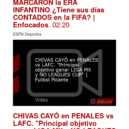
MARCARON la ERA
INFANTINO ¿Tiene sus días
CONTADOS en la FIFA? |
. 02:20
Enfocados
ESPN Deportes
CHIVAS CAYÓ en PENALES vs
LAFC. "Principal objetivo