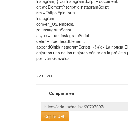
instagram) { var instagramScript = document.
createElement("script"); instagramScript.
src = "https://platform.
instagram.
com/en_US/embeds.
js"; instagramScript.
async = true; instagramScript.
defer = true; headElement.
appendChild(instagramScript); } })(); - La noticia 
dejarnos uno de los mejores póster de la próxima p
por Iván González .
Vida Extra
Compartir en:
Copiar URL