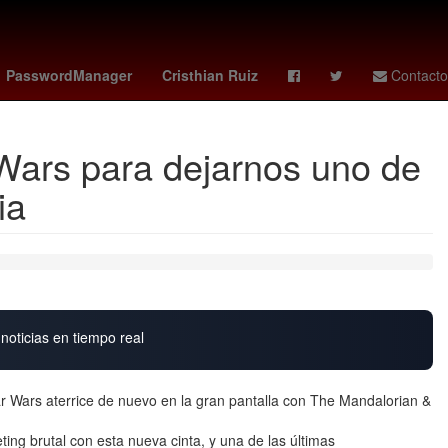
coahuila 2026
Selección de fútbol de España
cubs - giants
PasswordManager
Cristhian Ruiz
Contacto
 Wars para dejarnos uno de
ia
noticias en tiempo real
 Wars aterrice de nuevo en la gran pantalla con The Mandalorian &
ng brutal con esta nueva cinta, y una de las últimas