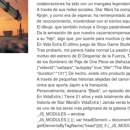
colaboraciones ha sido con un mangaka legendari
A través de sus redes sociales, Star Wars ha comp
Kyojin, y como era de esperar, ha reinterpretado 
de reconocimiento, moviéndose con el icónico equ
El dibujo, que también incluye a Grogu pasándose
Da la sensación de que nuestro cazarrecompensas 
a su "hijo", algo que, por suerte para muchos (y 
En Vida Extra El último juego de Xbox Game Studi
Tras probarlo, me parece hasta normal La pasión p
motivo del estreno de El Despertar de la Fuerza, T
de los Sombrero de Paja de One Piece se disfraza
{"videoId":"xa0aqrs","autoplay":true,"title":"The Man
"duration":"131"} De hecho, existe otro producto j
A través de pequeñas historias alejadas del canon
única que aporta Japón a la franquicia.
Personalmente, destacaría "Black", un episodio d
En VidaExtra | Tiene 21 años y está totalmente a
historia de Star WarsEn VidaExtra | Jamás verás b
es uno de los seres más peligrosos de la galaxia (f
_JS_MODULES = window.
_JS_MODULES || {}; var headElement = document
getElementsByTagName("head")[0]; if (_JS_MOD