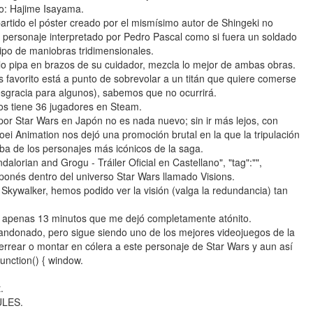
o: Hajime Isayama.
artido el póster creado por el mismísimo autor de Shingeki no
al personaje interpretado por Pedro Pascal como si fuera un soldado
ipo de maniobras tridimensionales.
lo pipa en brazos de su cuidador, mezcla lo mejor de ambas obras.
favorito está a punto de sobrevolar a un titán que quiere comerse
desgracia para algunos), sabemos que no ocurrirá.
os tiene 36 jugadores en Steam.
or Star Wars en Japón no es nada nuevo; sin ir más lejos, con
oei Animation nos dejó una promoción brutal en la que la tripulación
ba de los personajes más icónicos de la saga.
dalorian and Grogu - Tráiler Oficial en Castellano", "tag":"",
aponés dentro del universo Star Wars llamado Visions.
 Skywalker, hemos podido ver la visión (valga la redundancia) tan
e apenas 13 minutos que me dejó completamente atónito.
bandonado, pero sigue siendo uno de los mejores videojuegos de la
errear o montar en cólera a este personaje de Star Wars y aun así
unction() { window.
.
ULES.