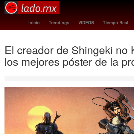
colombia vs jordan
Star Wars
colombia - jordania
11 de 
Inicio
Trendings
VIDEOS
Tiempo Real
El creador de Shingeki no 
los mejores póster de la pr