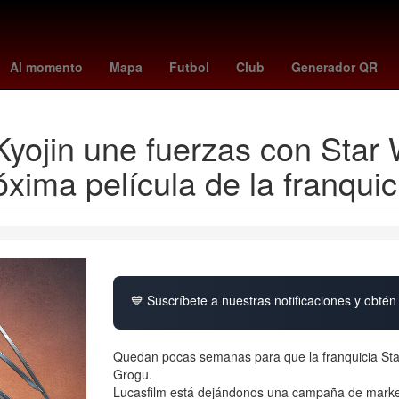
junio
Lana Del Rey
españa vs peru
elecciones coahuila
prep 
Al momento
Mapa
Futbol
Club
Generador QR
Kyojin une fuerzas con Star
óxima película de la franquic
💙 Suscríbete a nuestras notificaciones y obtén 
Quedan pocas semanas para que la franquicia Star
Grogu.
Lucasfilm está dejándonos una campaña de marketi