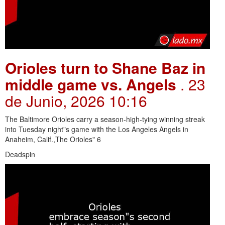
Orioles turn to Shane Baz in
middle game vs. Angels
. 23
de Junio, 2026 10:16
The Baltimore Orioles carry a season-high-tying winning streak
into Tuesday night"s game with the Los Angeles Angels in
Anaheim, Calif.,The Orioles" 6
Deadspin