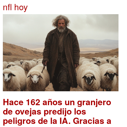
nfl hoy
Hace 162 años un granjero
de ovejas predijo los
peligros de la IA. Gracias a