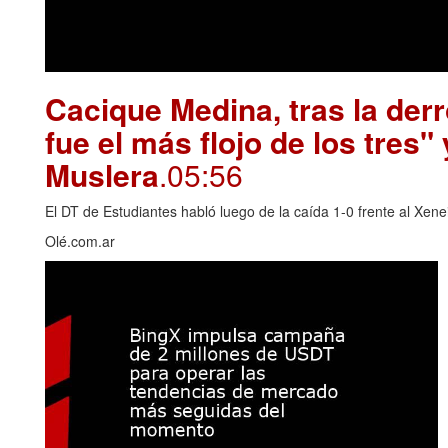
Cacique Medina, tras la derr
fue el más flojo de los tres"
Muslera
.05:56
El DT de Estudiantes habló luego de la caída 1-0 frente al Xene
Olé.com.ar