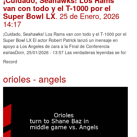
van con todo y el T-1000 por el
. 25 de Enero, 2026
Super Bowl LX
14:17
¡Cuidado, Seahawks! Los Rams van con todo y el T-1000 por el
Super Bowl LX El actor Robert Patrick lanzó un mensaje en
apoyo a Los Angeles de cara a la Final de Conferencia
eariasDom, 25/01/2026 - 13:57 Las verdaderas leyendas se for
Record
orioles - angels