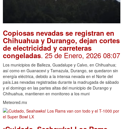
Copiosas nevadas se registran en
Chihuahua y Durango, dejan cortes
de electricidad y carreteras
. 25 de Enero, 2026 08:07
congeladas
Los municipios de Balleza, Guadalupe y Calvo, en Chihuahua;
así como en Guanacevi y Tamazula, Durango, se quedaron sin
energía eléctrica, debido a la intensa nevada en el Norte del
país.Las nevadas registradas durante la madrugada de sábado
y el domingo en las partes altas del municipio de Durango y
Chihuahua, mantienen en monitoreo a los muni
Meteored.mx
¡Cuidado, Seahawks! Los Rams