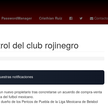
arril de Cuernavaca
loteria nacional 15 de febrero 2026
PasswordManager
Cristhian Ruiz
Contacto
ol del club rojinegro
uestras notificaciones
 un nuevo propietario tras concretarse un acuerdo de compra-venta
a del futbol mexicano.
 dueño de los Pericos de Puebla de la Liga Mexicana de Beisbol