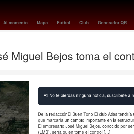
ics
Arath de la Torre
Billy Rovzar
kit connor
comisión
Ferroc
Al momento
Mapa
Futbol
Club
Generador QR
que se celebra el 2 de agosto
é Miguel Bejos toma el contr
📢 No te pierdas ninguna noticia, suscríbete a n
De la redacciónEl Buen Tono El club Atlas tendría
que marcaría un cambio importante en la estructur
El empresario José Miguel Bejos, conocido por ser
(LMB), sería quien tome el control […]