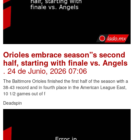
Orioles embrace season"s second
half, starting with finale vs. Angels
. 24 de Junio, 2026 07:06
The Baltimore Orioles finished the first half of the season with a
38-43 record and in fourth place in the American League East,
10 1/2 games out of f
Deadspin