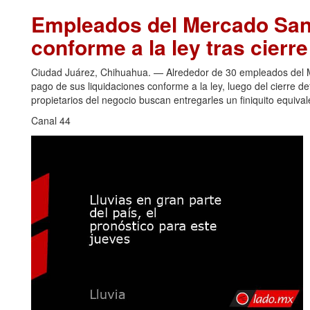
Empleados del Mercado San 
conforme a la ley tras cierr
Ciudad Juárez, Chihuahua. — Alrededor de 30 empleados del Me
pago de sus liquidaciones conforme a la ley, luego del cierre de
propietarios del negocio buscan entregarles un finiquito equiva
Canal 44