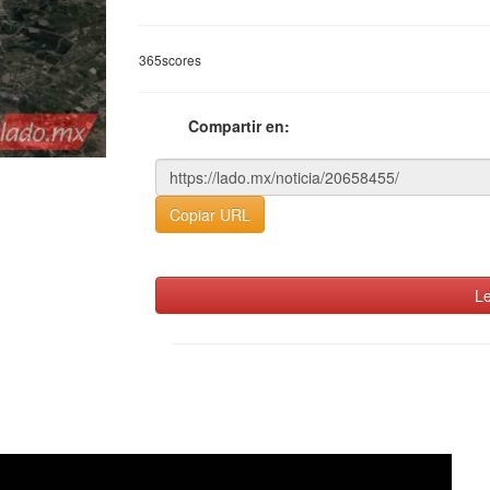
365scores
Compartir en:
Copiar URL
Le