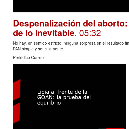
Despenalización del aborto: 
de lo inevitable
. 05:32
No hay, en sentido estricto, ninguna sorpresa en el resultado fin
PAN simple y sencillamente...
Periódico Correo