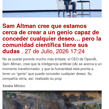
Sam Altman cree que estamos
cerca de crear a un genio capaz de
conceder cualquier deseo… pero la
comunidad científica tiene sus
. 27 de Julio, 2026 17:24
dudas
No se puede ponerle mucho más énfasis: el CEO de OpenAI,
Sam Altman, cree que la inteligencia artificial (IA) se acerca a un
momento transformador, y que la humanidad está pronta a
tener un “genio” que puede conceder cualquier deseo. Su
compañía vería, así, realizado su prop
Xataka México