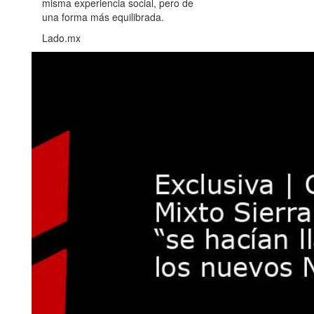
misma experiencia social, pero de
una forma más equilibrada.
Lado.mx