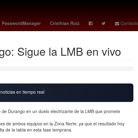
Grandes Ligas de Béisbol
Chile
4 de julio
Feminicidio
PasswordManager
Cristhian Ruiz
Contacto
go: Sigue la LMB en vivo
noticias en tiempo real
e de Durango en un duelo electrizante de la LMB que promete
nes de ambos equipos en la Zona Norte, ya que el resultado hoy
lta de la tabla en esta fase temprana.