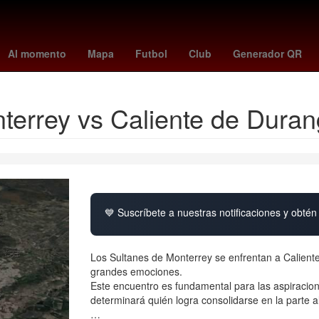
ón
Selección de baloncesto de Estados Unidos
Juegos Olímpicos
Al momento
Mapa
Futbol
Club
Generador QR
terrey vs Caliente de Duran
💙 Suscríbete a nuestras notificaciones y obtén 
Los Sultanes de Monterrey se enfrentan a Calient
grandes emociones.
Este encuentro es fundamental para las aspiracio
determinará quién logra consolidarse en la parte a
…