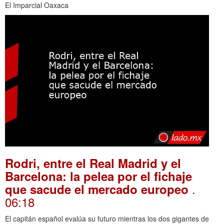
El Imparcial Oaxaca
Rodri, entre el Real Madrid y el
Barcelona: la pelea por el fichaje
.
que sacude el mercado europeo
06:18
El capitán español evalúa su futuro mientras los dos gigantes de