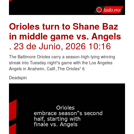
Orioles turn to Shane Baz
in middle game vs. Angels
. 23 de Junio, 2026 10:16
The Baltimore Orioles carry a season-high-tying winning
streak into Tuesday night"s game with the Los Angeles
Angels in Anaheim, Calif.,The Orioles" 6
Deadspin