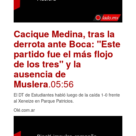
Cacique Medina, tras la
derrota ante Boca: "Este
partido fue el más flojo
de los tres" y la
ausencia de
Muslera
.05:56
El DT de Estudiantes habló luego de la caída 1-0 frente
al Xeneize en Parque Patricios.
Olé.com.ar