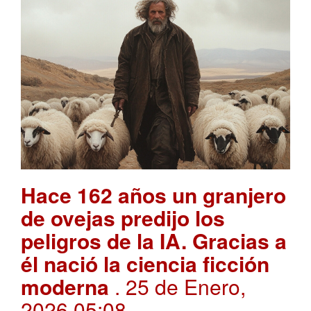
Hace 162 años un granjero
de ovejas predijo los
peligros de la IA. Gracias a
él nació la ciencia ficción
moderna
. 25 de Enero,
2026 05:08