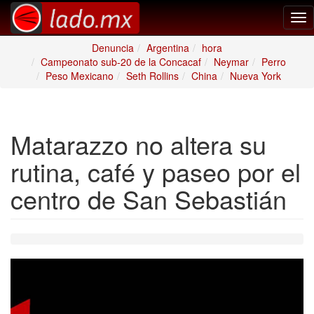
Tog
nav
Denuncia
Argentina
hora
Campeonato sub-20 de la Concacaf
Neymar
Perro
Peso Mexicano
Seth Rollins
China
Nueva York
Matarazzo no altera su
rutina, café y paseo por el
centro de San Sebastián