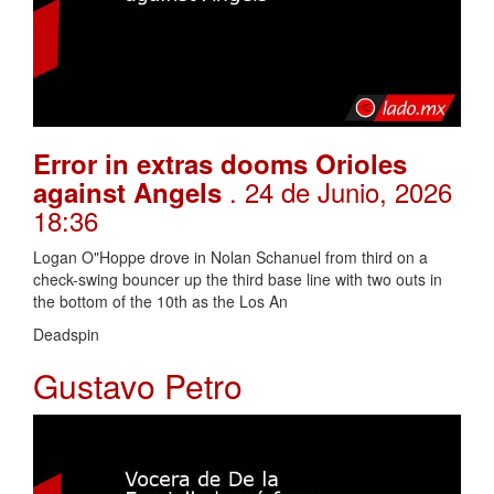
Error in extras dooms Orioles
. 24 de Junio, 2026
against Angels
18:36
Logan O"Hoppe drove in Nolan Schanuel from third on a
check-swing bouncer up the third base line with two outs in
the bottom of the 10th as the Los An
Deadspin
Gustavo Petro