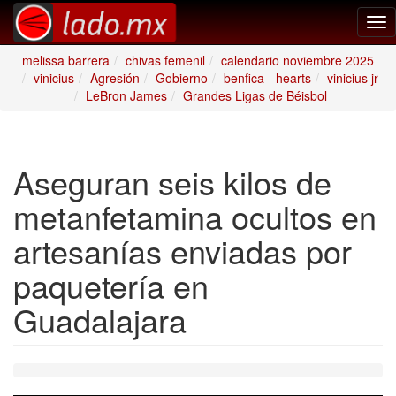
Tog
nav
melissa barrera
chivas femenil
calendario noviembre 2025
vinicius
Agresión
Gobierno
benfica - hearts
vinicius jr
LeBron James
Grandes Ligas de Béisbol
Aseguran seis kilos de
metanfetamina ocultos en
artesanías enviadas por
paquetería en
Guadalajara