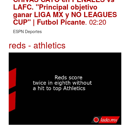
LAFC. "Principal objetivo
ganar LIGA MX y NO LEAGUES
. 02:20
CUP" | Futbol Picante
ESPN Deportes
reds - athletics