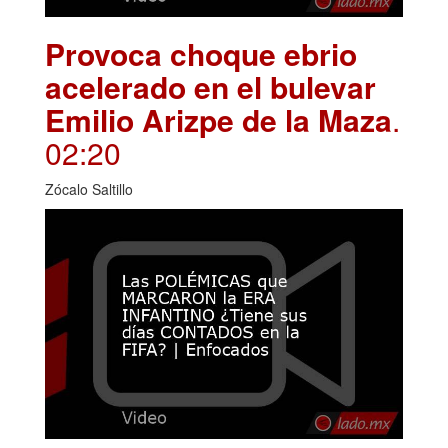
Provoca choque ebrio
acelerado en el bulevar
Emilio Arizpe de la Maza
.
02:20
Zócalo Saltillo