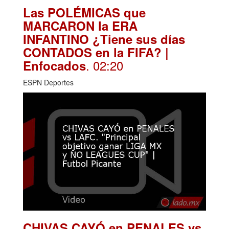
Las POLÉMICAS que
MARCARON la ERA
INFANTINO ¿Tiene sus días
CONTADOS en la FIFA? |
. 02:20
Enfocados
ESPN Deportes
CHIVAS CAYÓ en PENALES vs