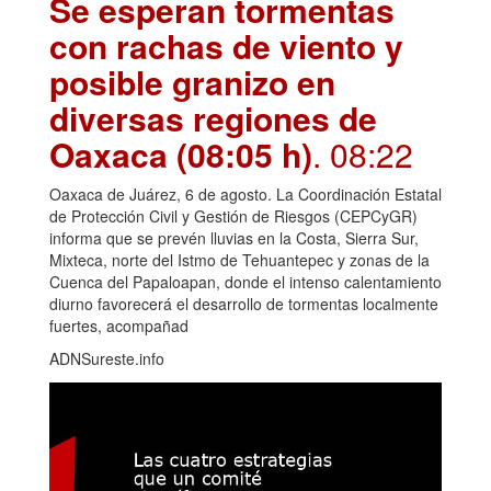
Se esperan tormentas
con rachas de viento y
posible granizo en
diversas regiones de
Oaxaca (08:05 h)
. 08:22
Oaxaca de Juárez, 6 de agosto. La Coordinación Estatal
de Protección Civil y Gestión de Riesgos (CEPCyGR)
informa que se prevén lluvias en la Costa, Sierra Sur,
Mixteca, norte del Istmo de Tehuantepec y zonas de la
Cuenca del Papaloapan, donde el intenso calentamiento
diurno favorecerá el desarrollo de tormentas localmente
fuertes, acompañad
ADNSureste.info