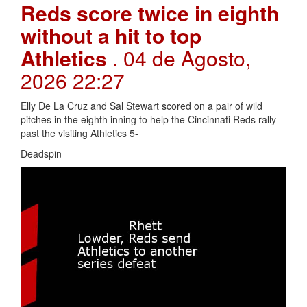
Reds score twice in eighth
without a hit to top
Athletics
. 04 de Agosto,
2026 22:27
Elly De La Cruz and Sal Stewart scored on a pair of wild
pitches in the eighth inning to help the Cincinnati Reds rally
past the visiting Athletics 5-
Deadspin