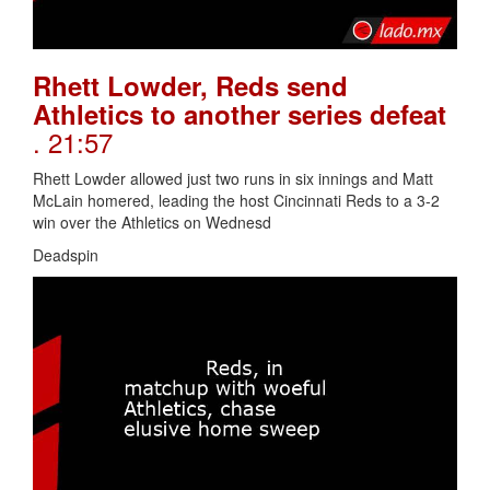
Rhett Lowder, Reds send
Athletics to another series defeat
. 21:57
Rhett Lowder allowed just two runs in six innings and Matt
McLain homered, leading the host Cincinnati Reds to a 3-2
win over the Athletics on Wednesd
Deadspin