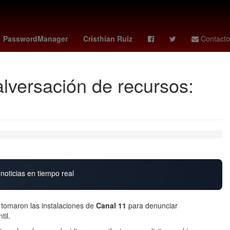
 dolar
lafc - guadalajara
HBO
alianza lima - atlético grau
PasswordManager
Cristhian Ruiz
Contacto
lversación de recursos:
noticias en tiempo real
 tomaron las instalaciones de
Canal 11
para denunciar
til.