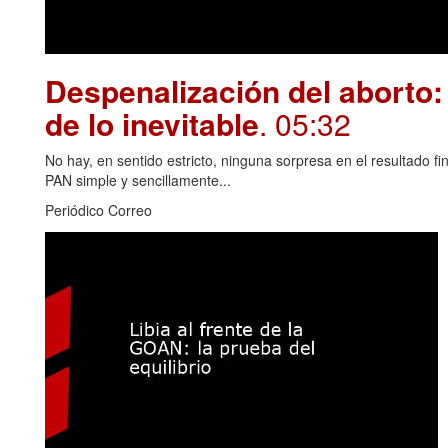
Despenalización del aborto: 
de lo inevitable
. 05:32
No hay, en sentido estricto, ninguna sorpresa en el resultado fin
PAN simple y sencillamente...
Periódico Correo