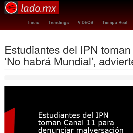
Instituto Tecnológico y de Estudios Superiores de Monterrey
Inicio
Trendings
VIDEOS
Tiempo Real
Estudiantes del IPN toman
‘No habrá Mundial’, advier