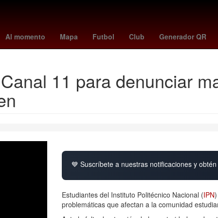
rodri
Argentina
Gobierno
capufe tag
estafa
tipo de cambio
Al momento
Mapa
Futbol
Club
Generador QR
 Canal 11 para denunciar ma
ten
💙 Suscríbete a nuestras notificaciones y obtén 
Estudiantes del Instituto Politécnico Nacional (
IPN
)
problemáticas que afectan a la comunidad estudian