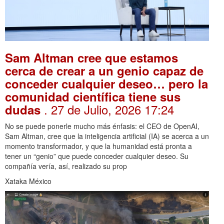
Sam Altman cree que estamos
cerca de crear a un genio capaz de
conceder cualquier deseo… pero la
comunidad científica tiene sus
. 27 de Julio, 2026 17:24
dudas
No se puede ponerle mucho más énfasis: el CEO de OpenAI,
Sam Altman, cree que la inteligencia artificial (IA) se acerca a un
momento transformador, y que la humanidad está pronta a
tener un “genio” que puede conceder cualquier deseo. Su
compañía vería, así, realizado su prop
Xataka México