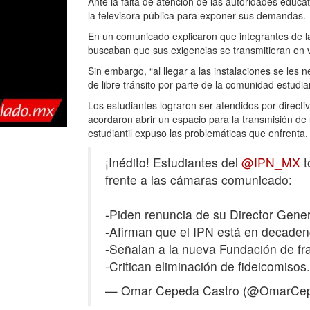
Ante la falta de atención de las autoridades educat
la televisora pública para exponer sus demandas.
En un comunicado explicaron que integrantes de 
buscaban que sus exigencias se transmitieran en v
Sin embargo, “al llegar a las instalaciones se les 
de libre tránsito por parte de la comunidad estudian
Los estudiantes lograron ser atendidos por directi
acordaron abrir un espacio para la transmisión de 
estudiantil expuso las problemáticas que enfrenta.
¡Inédito! Estudiantes del
@IPN_MX
t
frente a las cámaras comunicado:
-Piden renuncia de su Director Gener
-Afirman que el IPN está en decaden
-Señalan a la nueva Fundación de fr
-Critican eliminación de fideicomiso
— Omar Cepeda Castro (@OmarCe