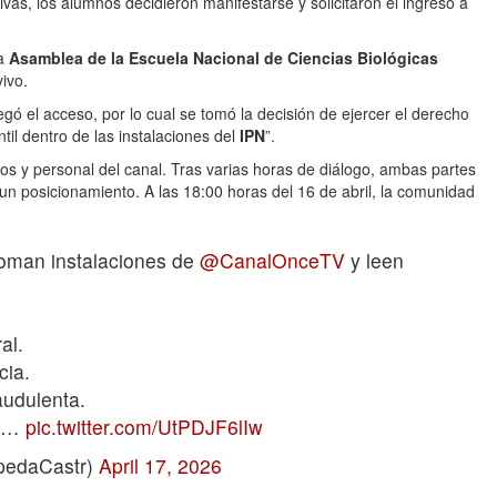
ivas, los alumnos decidieron manifestarse y solicitaron el ingreso a
la
Asamblea de la Escuela Nacional de Ciencias Biológicas
ivo.
negó el acceso, por lo cual se tomó la decisión de ejercer el derecho
til dentro de las instalaciones del
IPN
”.
vos y personal del canal. Tras varias horas de diálogo, ambas partes
un posicionamiento. A las 18:00 horas del 16 de abril, la comunidad
oman instalaciones de
@CanalOnceTV
y leen
al.
cia.
audulenta.
s.…
pic.twitter.com/UtPDJF6lIw
pedaCastr)
April 17, 2026