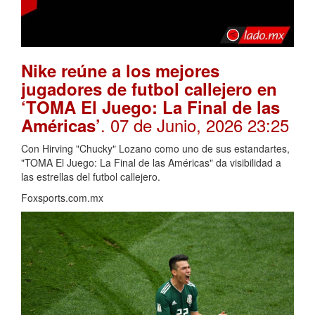
Nike reúne a los mejores
jugadores de futbol callejero en
‘TOMA El Juego: La Final de las
. 07 de Junio, 2026 23:25
Américas’
Con Hirving "Chucky" Lozano como uno de sus estandartes,
"TOMA El Juego: La Final de las Américas" da visibilidad a
las estrellas del futbol callejero.
Foxsports.com.mx