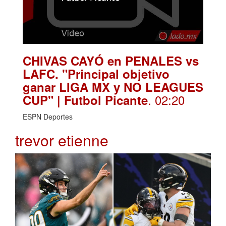
CHIVAS CAYÓ en PENALES vs
LAFC. "Principal objetivo
ganar LIGA MX y NO LEAGUES
. 02:20
CUP" | Futbol Picante
ESPN Deportes
trevor etienne