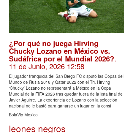
¿Por qué no juega Hirving
Chucky Lozano en México vs.
.
Sudáfrica por el Mundial 2026?
11 de Junio, 2026 12:58
El jugador franquicia del San Diego FC disputó las Copas del
Mundo de Rusia 2018 y Qatar 2022 con el Tri. Hirving
‘Chucky’ Lozano no representará a México en la Copa
Mundial de la FIFA 2026 tras quedar fuera de la lista final de
Javier Aguirre. La experiencia de Lozano con la selección
nacional no le bastó para ganarse un lugar en la consi
BolaVip Mexico
leones negros