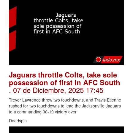
Jaguars throttle Colts, take sole
possession of first in AFC South
. 07 de Diciembre, 2025 17:45
Trevor Lawrence threw two touchdowns, and Travis Etienne
rushed for two touchdowns to lead the Jacksonville Jaguars
to a commanding 36-19 victory over
Deadspin