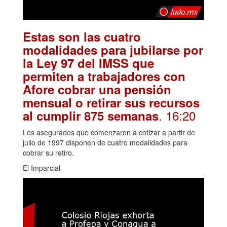
Estas son las cuatro
modalidades para jubilarse por
la Ley 97 del IMSS que
permiten a trabajadores con
Afore cobrar una pensión
mensual o retirar sus recursos
. 16:20
al cumplir 875 semanas
Los asegurados que comenzaron a cotizar a partir de
julio de 1997 disponen de cuatro modalidades para
cobrar su retiro.
El Imparcial