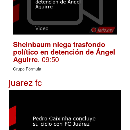
Sheinbaum niega trasfondo
político en detención de Ángel
. 09:50
Aguirre
Grupo Fórmula
juarez fc