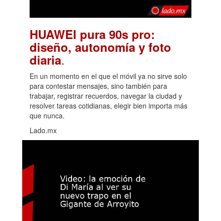
HUAWEI pura 90s pro:
diseño, autonomía y foto
.
diaria
En un momento en el que el móvil ya no sirve solo
para contestar mensajes, sino también para
trabajar, registrar recuerdos, navegar la ciudad y
resolver tareas cotidianas, elegir bien importa más
que nunca.
Lado.mx