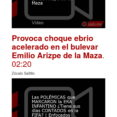
Provoca choque ebrio
acelerado en el bulevar
Emilio Arizpe de la Maza
.
02:20
Zócalo Saltillo