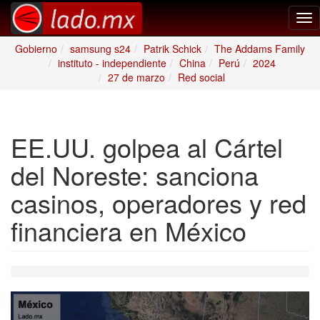
Tog
nav
Gobierno
samsung s24
Patrik Schick
The Addams Family
instituto - independiente
China
Perú
2024
27 de marzo
Red social
EE.UU. golpea al Cártel
del Noreste: sanciona
casinos, operadores y red
financiera en México