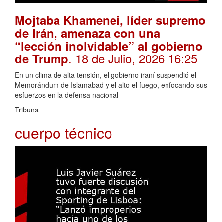
Mojtaba Khamenei, líder supremo
de Irán, amenaza con una
“lección inolvidable” al gobierno
. 18 de Julio, 2026 16:25
de Trump
En un clima de alta tensión, el gobierno iraní suspendió el
Memorándum de Islamabad y el alto el fuego, enfocando sus
esfuerzos en la defensa nacional
Tribuna
cuerpo técnico