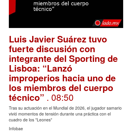
Luis Javier Suárez tuvo
fuerte discusión con
integrante del Sporting de
Lisboa: “Lanzó
improperios hacia uno de
los miembros del cuerpo
técnico”
. 08:50
Tras su actuación en el Mundial de 2026, el jugador samario
vivió momentos de tensión durante una práctica con el
cuadro de los "Leones"
Infobae