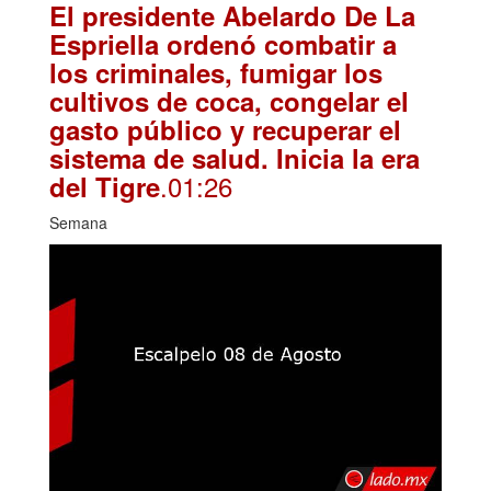
El presidente Abelardo De La
Espriella ordenó combatir a
los criminales, fumigar los
cultivos de coca, congelar el
gasto público y recuperar el
sistema de salud. Inicia la era
.01:26
del Tigre
Semana