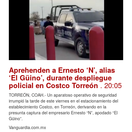
Aprehenden a Ernesto ‘N’, alias
‘El Güino’, durante despliegue
. 20:05
policial en Costco Torreón
TORREÓN, COAH.- Un aparatoso operativo de seguridad
irrumpió la tarde de este viernes en el estacionamiento del
establecimiento Costco, en Torreón, derivando en la
presunta captura del empresario Ernesto “N”, apodado “El
Güino”.
Vanguardia.com.mx