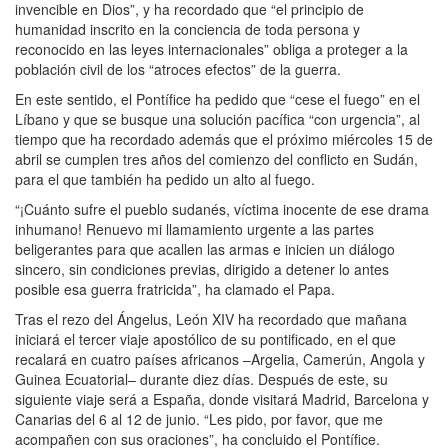
invencible en Dios”, y ha recordado que “el principio de
humanidad inscrito en la conciencia de toda persona y
reconocido en las leyes internacionales” obliga a proteger a la
población civil de los “atroces efectos” de la guerra.
En este sentido, el Pontífice ha pedido que “cese el fuego” en el
Líbano y que se busque una solución pacífica “con urgencia”, al
tiempo que ha recordado además que el próximo miércoles 15 de
abril se cumplen tres años del comienzo del conflicto en Sudán,
para el que también ha pedido un alto al fuego.
“¡Cuánto sufre el pueblo sudanés, víctima inocente de ese drama
inhumano! Renuevo mi llamamiento urgente a las partes
beligerantes para que acallen las armas e inicien un diálogo
sincero, sin condiciones previas, dirigido a detener lo antes
posible esa guerra fratricida”, ha clamado el Papa.
Tras el rezo del Ángelus, León XIV ha recordado que mañana
iniciará el tercer viaje apostólico de su pontificado, en el que
recalará en cuatro países africanos –Argelia, Camerún, Angola y
Guinea Ecuatorial– durante diez días. Después de este, su
siguiente viaje será a España, donde visitará Madrid, Barcelona y
Canarias del 6 al 12 de junio. “Les pido, por favor, que me
acompañen con sus oraciones”, ha concluido el Pontífice.