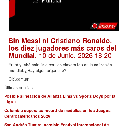
Sin Messi ni Cristiano Ronaldo,
los diez jugadores más caros del
. 10 de Junio, 2026 18:20
Mundial
Entrá y mirá esta lista con los players top en la cotización
mundial. ¿Hay algún argentino?
Olé.com.ar
Últimas noticias
Posible alineación de Alianza Lima vs Sports Boys por la
Liga 1
Colombia supera su récord de medallas en los Juegos
Centroamericanos 2026
San Andrés Tuxtla: Increíble Festival Internacional de