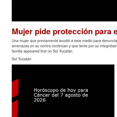
Mujer pide protección para el
Una mujer que previamente acudió a este medio para denunciar
amenazas en su contra continúan y que teme por su integridad y
familia appeared first on Sol Yucatán.
Sol Yucatán