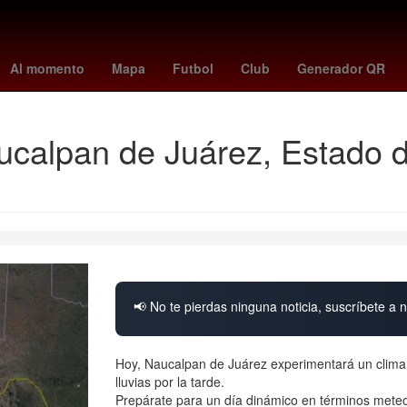
unetaka murakami
celtics - raptors
UEFA Europa League
osasu
Al momento
Mapa
Futbol
Club
Generador QR
ucalpan de Juárez, Estado d
📢 No te pierdas ninguna noticia, suscríbete a n
Hoy, Naucalpan de Juárez experimentará un clima 
lluvias por la tarde.
Prepárate para un día dinámico en términos meteo