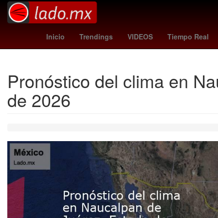
Monterrey Metal Fest
millonarios - cúcuta
rangers - reds
m
Inicio
Trendings
VIDEOS
Tiempo Real
Pronóstico del clima en Na
de 2026