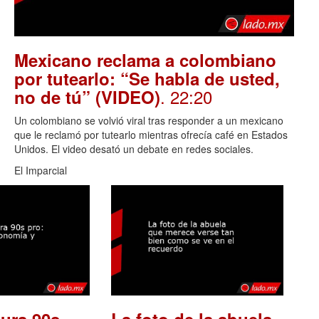
Mexicano reclama a colombiano
por tutearlo: “Se habla de usted,
. 22:20
no de tú” (VIDEO)
Un colombiano se volvió viral tras responder a un mexicano
que le reclamó por tutearlo mientras ofrecía café en Estados
Unidos. El video desató un debate en redes sociales.
El Imparcial