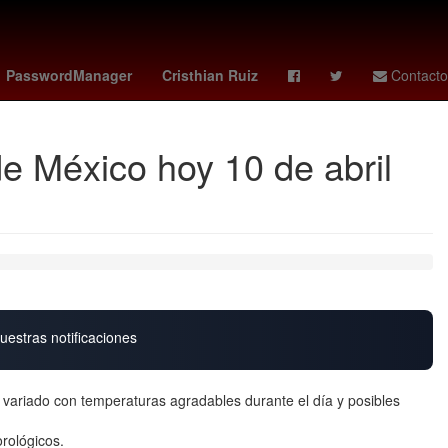
na
misa domingo de pascua
Lewis Hamilton
raptors - celtics
PasswordManager
Cristhian Ruiz
Contacto
e México hoy 10 de abril
uestras notificaciones
variado con temperaturas agradables durante el día y posibles
rológicos.