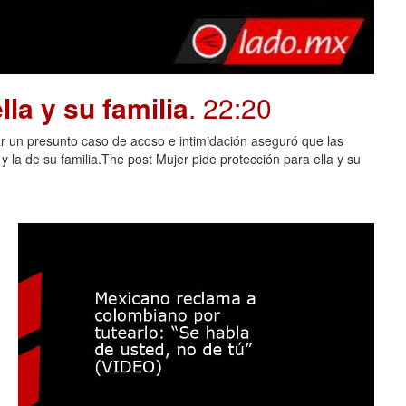
la y su familia
. 22:20
 un presunto caso de acoso e intimidación aseguró que las
 la de su familia.The post Mujer pide protección para ella y su