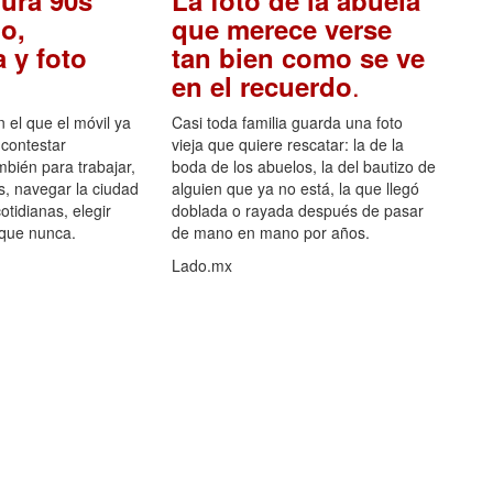
ura 90s
La foto de la abuela
o,
que merece verse
 y foto
tan bien como se ve
.
en el recuerdo
el que el móvil ya
Casi toda familia guarda una foto
 contestar
vieja que quiere rescatar: la de la
mbién para trabajar,
boda de los abuelos, la del bautizo de
s, navegar la ciudad
alguien que ya no está, la que llegó
otidianas, elegir
doblada o rayada después de pasar
 que nunca.
de mano en mano por años.
Lado.mx