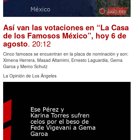
Así van las votaciones en “La Casa
de los Famosos México”, hoy 6 de
. 20:12
agosto
Cinco famosos se encuentran en la placa de nominación y son:
Ximena Herrera, Masad Altamimi, Ernesto Laguardia, Gema
Garoa y Memo Schutz
La Opinión de Los Ángeles