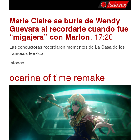
Marie Claire se burla de Wendy
Guevara al recordarle cuando fue
. 17:20
“migajera” con Marlon
Las conductoras recordaron momentos de La Casa de los
Famosos México
Infobae
ocarina of time remake