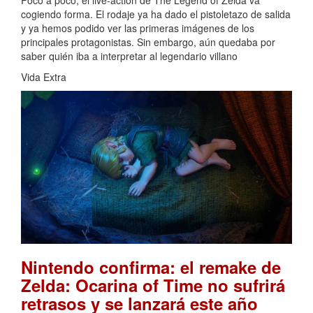
Poco a poco, el live-action de The Legend of Zelda va
cogiendo forma. El rodaje ya ha dado el pistoletazo de salida
y ya hemos podido ver las primeras imágenes de los
principales protagonistas. Sin embargo, aún quedaba por
saber quién iba a interpretar al legendario villano
Vida Extra
Nintendo confirma: el remake de
Zelda: Ocarina of Time no sufrirá
retrasos y se lanzará este año