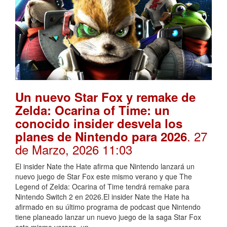
Un nuevo Star Fox y remake de
Zelda: Ocarina of Time: un
conocido insider desvela los
. 27
planes de Nintendo para 2026
de Marzo, 2026 11:03
El insider Nate the Hate afirma que Nintendo lanzará un
nuevo juego de Star Fox este mismo verano y que The
Legend of Zelda: Ocarina of Time tendrá remake para
Nintendo Switch 2 en 2026.El insider Nate the Hate ha
afirmado en su último programa de podcast que Nintendo
tiene planeado lanzar un nuevo juego de la saga Star Fox
este mismo verano, un