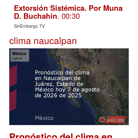
Extorsión Sistémica. Por Muna
. 00:30
D. Buchahin
SinEmbargo TV
clima naucalpan
Pronóstico del clima en