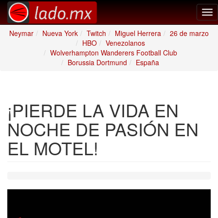
Tog
nav
Neymar
Nueva York
Twitch
Miguel Herrera
26 de marzo
HBO
Venezolanos
Wolverhampton Wanderers Football Club
Borussia Dortmund
España
¡PIERDE LA VIDA EN
NOCHE DE PASIÓN EN
EL MOTEL!