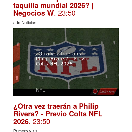
taquilla mundial 2026? |
. 23:50
Negocios W
adn Noticias
¿Otra vez traerán a Philip
Rivers? - Previo Colts NFL
. 23:50
2026
Primero y 10