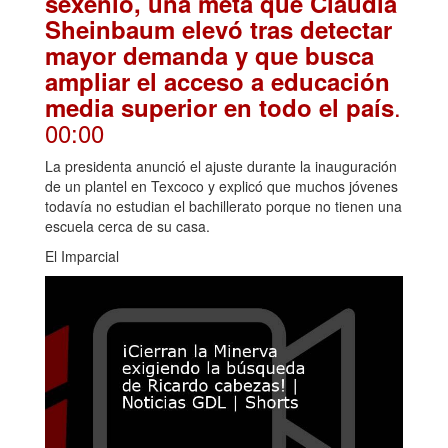
sexenio, una meta que Claudia
Sheinbaum elevó tras detectar
mayor demanda y que busca
ampliar el acceso a educación
.
media superior en todo el país
00:00
La presidenta anunció el ajuste durante la inauguración
de un plantel en Texcoco y explicó que muchos jóvenes
todavía no estudian el bachillerato porque no tienen una
escuela cerca de su casa.
El Imparcial