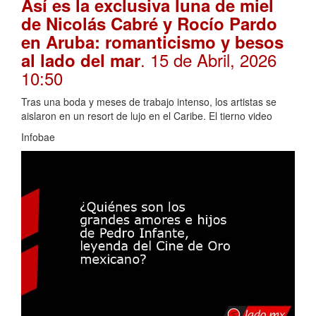
Así es la exclusiva luna de miel
de Nicolás Cabré y Rocío Pardo
en Aruba: romanticismo y besos
. 15 de Abril, 2026
al lado del mar
10:50
Tras una boda y meses de trabajo intenso, los artistas se
aislaron en un resort de lujo en el Caribe. El tierno video
Infobae