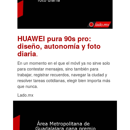
HUAWEI pura 90s pro:
diseño, autonomía y foto
.
diaria
En un momento en el que el móvil ya no sirve solo
para contestar mensajes, sino también para
trabajar, registrar recuerdos, navegar la ciudad y
resolver tareas cotidianas, elegir bien importa más
que nunca.
Lado.mx