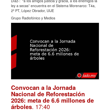
Díaz-: “a los amigos justicia y gracia, a los enemigos la
ley a secas” encuentra en el Sistema Morenarco: T4a,
2º PT, López Obrador, UIJE
Grupo Radiofónico y Medios
Convocan a la Jornada
Nacional de Reforestación
2026: meta de 6.6 millones de
. 17:40
árboles