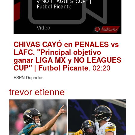
CHIVAS CAYÓ en PENALES vs
LAFC. "Principal objetivo
ganar LIGA MX y NO LEAGUES
. 02:20
CUP" | Futbol Picante
ESPN Deportes
trevor etienne