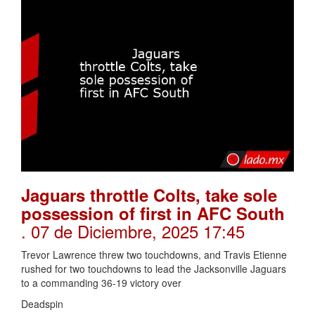
Jaguars throttle Colts, take sole
possession of first in AFC South
. 07 de Diciembre, 2025 17:45
Trevor Lawrence threw two touchdowns, and Travis Etienne
rushed for two touchdowns to lead the Jacksonville Jaguars
to a commanding 36-19 victory over
Deadspin