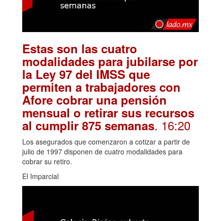
Estas son las cuatro
modalidades para jubilarse por
la Ley 97 del IMSS que
permiten a trabajadores con
Afore cobrar una pensión
mensual o retirar sus recursos
. 16:20
al cumplir 875 semanas
Los asegurados que comenzaron a cotizar a partir de
julio de 1997 disponen de cuatro modalidades para
cobrar su retiro.
El Imparcial