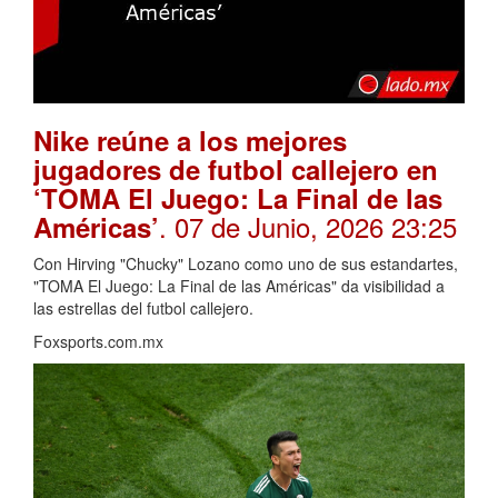
Nike reúne a los mejores
jugadores de futbol callejero en
‘TOMA El Juego: La Final de las
. 07 de Junio, 2026 23:25
Américas’
Con Hirving "Chucky" Lozano como uno de sus estandartes,
"TOMA El Juego: La Final de las Américas" da visibilidad a
las estrellas del futbol callejero.
Foxsports.com.mx