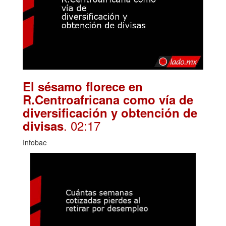
El sésamo florece en
R.Centroafricana como vía de
diversificación y obtención de
. 02:17
divisas
Infobae