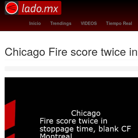
checo pérez japon
liga bbva
Dólar est
Inicio
Trendings
VIDEOS
Tiempo Real
Chicago Fire score twice i