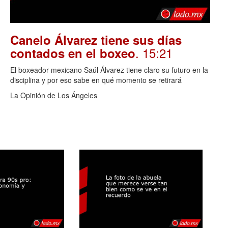
Canelo Álvarez tiene sus días
. 15:21
contados en el boxeo
El boxeador mexicano Saúl Álvarez tiene claro su futuro en la
disciplina y por eso sabe en qué momento se retirará
La Opinión de Los Ángeles