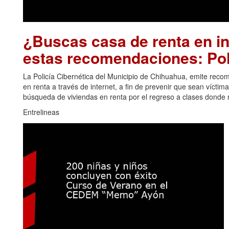
¿Buscas casa de renta en in
estas recomendaciones: Pol
La Policía Cibernética del Municipio de Chihuahua, emite re
en renta a través de internet, a fin de prevenir que sean vícti
búsqueda de viviendas en renta por el regreso a clases donde
Entrelineas