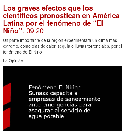
Los graves efectos que los
científicos pronostican en América
Latina por el fenómeno de “El
. 09:20
Niño”
Un parte importante de la región experimentará un clima más
extremo, como olas de calor, sequía o lluvias torrenciales, por el
fenómeno de El Niño
La Opinión