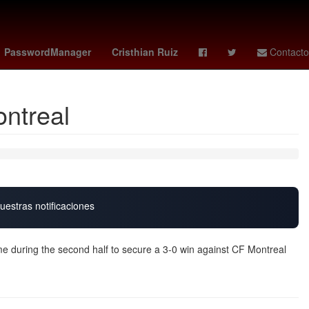
s
The Addams Family
Perú
mexico vs
PasswordManager
Cristhian Ruiz
Contacto
ontreal
uestras notificaciones
me during the second half to secure a 3-0 win against CF Montreal