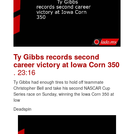
Ty Gibbs records second
career victory at Iowa Corn 350
. 23:16
Ty Gibbs had enough tires to hold off teammate
Christopher Bell and take his second NASCAR Cup
Series race on Sunday, winning the Iowa Corn 350 at
Iow
Deadspin