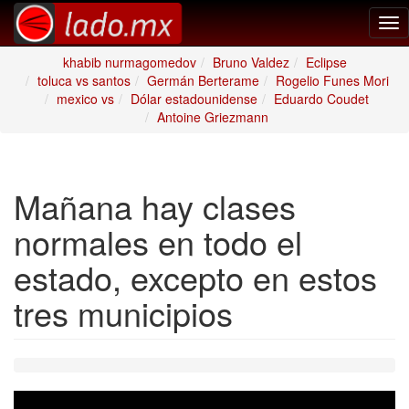
Tog
nav
khabib nurmagomedov
Bruno Valdez
Eclipse
toluca vs santos
Germán Berterame
Rogelio Funes Mori
mexico vs
Dólar estadounidense
Eduardo Coudet
Antoine Griezmann
Mañana hay clases
normales en todo el
estado, excepto en estos
tres municipios