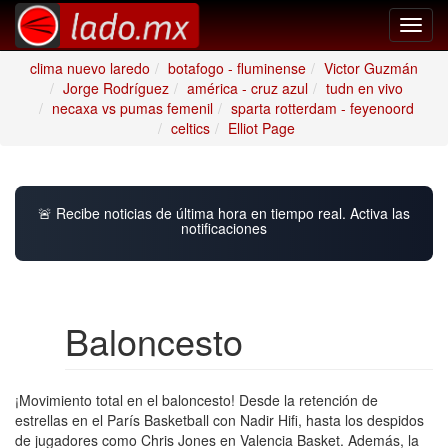
Toggl
navig
clima nuevo laredo
botafogo - fluminense
Victor Guzmán
Jorge Rodríguez
américa - cruz azul
tudn en vivo
necaxa vs pumas femenil
sparta rotterdam - feyenoord
celtics
Elliot Page
🚨 Recibe noticias de última hora en tiempo real. Activa las
notificaciones
Baloncesto
¡Movimiento total en el baloncesto! Desde la retención de
estrellas en el París Basketball con Nadir Hifi, hasta los despidos
de jugadores como Chris Jones en Valencia Basket. Además, la