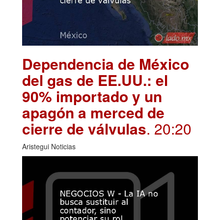
Dependencia de México
del gas de EE.UU.: el
90% importado y un
apagón a merced de
cierre de válvulas
. 20:20
Aristegui Noticias