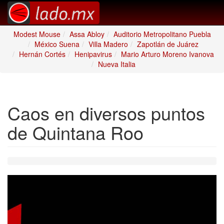
Modest Mouse
Assa Abloy
Auditorio Metropolitano Puebla
México Suena
Villa Madero
Zapotlán de Juárez
Hernán Cortés
Henipavirus
Mario Arturo Moreno Ivanova
Nueva Italia
Caos en diversos puntos
de Quintana Roo