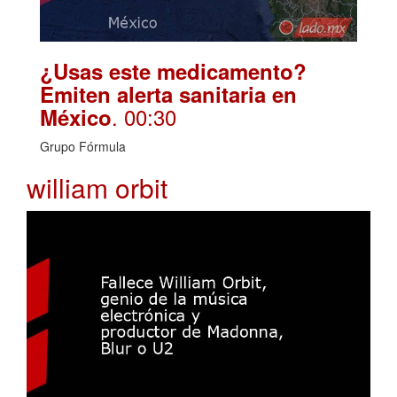
¿Usas este medicamento?
Emiten alerta sanitaria en
. 00:30
México
Grupo Fórmula
william orbit