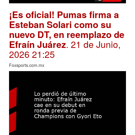
¡Es oficial! Pumas firma a
Esteban Solari como su
nuevo DT, en reemplazo de
Efraín Juárez
. 21 de Junio,
2026 21:25
Foxsports.com.mx