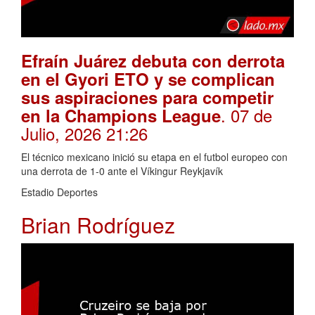
Efraín Juárez debuta con derrota
en el Gyori ETO y se complican
sus aspiraciones para competir
. 07 de
en la Champions League
Julio, 2026 21:26
El técnico mexicano inició su etapa en el futbol europeo con
una derrota de 1-0 ante el Víkingur Reykjavík
Estadio Deportes
Brian Rodríguez