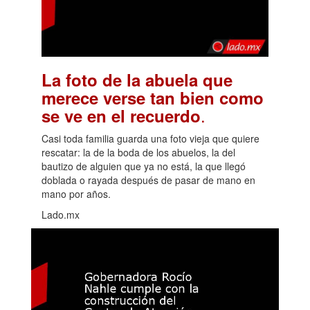
La foto de la abuela que
merece verse tan bien como
.
se ve en el recuerdo
Casi toda familia guarda una foto vieja que quiere
rescatar: la de la boda de los abuelos, la del
bautizo de alguien que ya no está, la que llegó
doblada o rayada después de pasar de mano en
mano por años.
Lado.mx