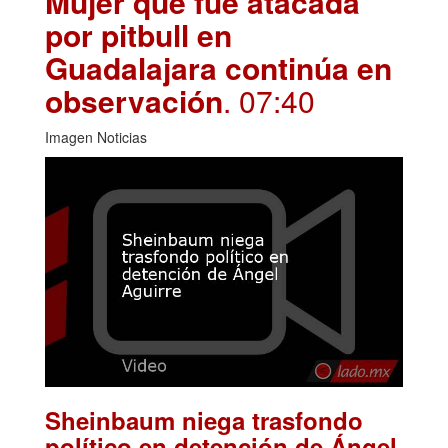
Mujer que fue atacada
por pitbull en
Guadalajara continúa en
observación
. 07:40
Imagen Noticias
Sheinbaum niega trasfondo
político en detención de Ángel