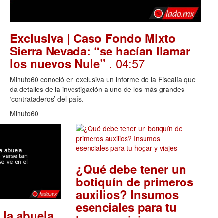
Exclusiva | Caso Fondo Mixto
Sierra Nevada: “se hacían llamar
. 04:57
los nuevos Nule”
Minuto60 conoció en exclusiva un informe de la Fiscalía que
da detalles de la investigación a uno de los más grandes
‘contrataderos’ del país.
Minuto60
¿Qué debe tener un
botiquín de primeros
auxilios? Insumos
esenciales para tu
 la abuela