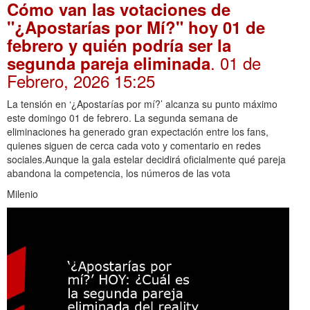
Cómo van las votaciones de
"¿Apostarías por Mí?" hoy 01 de
febrero y quién podría ser la
. 01 de
segunda pareja eliminada
Febrero, 2026 15:25
La tensión en ‘¿Apostarías por mí?’ alcanza su punto máximo
este domingo 01 de febrero. La segunda semana de
eliminaciones ha generado gran expectación entre los fans,
quienes siguen de cerca cada voto y comentario en redes
sociales.Aunque la gala estelar decidirá oficialmente qué pareja
abandona la competencia, los números de las vota
Milenio