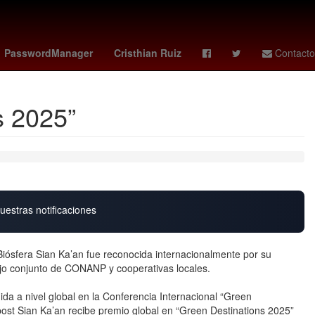
G7 paises
27 de marzo
PasswordManager
Cristhian Ruiz
Contacto
s 2025”
uestras notificaciones
ósfera Sian Ka’an fue reconocida internacionalmente por su
bajo conjunto de CONANP y cooperativas locales.
ida a nivel global en la Conferencia Internacional “Green
 post Sian Ka’an recibe premio global en “Green Destinations 2025”