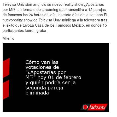
Televisa Univisión anunció su nuevo reality show ¿Apostarías
por Mí?, un formato de streaming que transmitirá a 12 parejas
de famosos las 24 horas del día, los siete días de la semana.El
nuevoreality show de Televisa Univisiónllega a la televisora tras
el éxito que tuvoLa Casa de los Famosos México, en donde 15
participantes fueron graba
Milenio