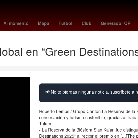
orena
2024
Derecho
Aguascalientes
Senador
Nueva York
Al momento
Mapa
Futbol
Club
Generador QR
lobal en “Green Destination
📢 No te pierdas ninguna noticia, suscríbete a n
Roberto Lemus / Grupo Cantón La Reserva de la Bi
conservación y turismo sostenible, gracias al tra
Tulum.
- La Reserva de la Biósfera Sian Ka’an fue distingu
Destinations 2025” al recibir el premio en […]The