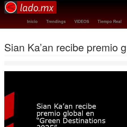
Gobierno
Argentina
M
Inicio
Trendings
VIDEOS
Tiempo Real
Sian Ka’an recibe premio g